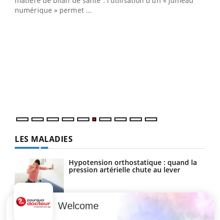
matière de bilan de santé : l'utilisation d'un « jumeau
numérique » permet ...
COU
You
Coup
vous
épis
LES MALADIES
Hypotension orthostatique : quand la
pression artérielle chute au lever
Welcome
Drépanocytose : une déformation des
globules rouges aux conséquences