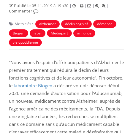
Publié le 05.11.2019 à 19h30
|
|
|
|
|
Commenter
Mots clés :
alzheimer
déclin cognitif
démence
Biogen
label
Mediapart
annonce
vie quotidienne
“Nous avons l'espoir d'offrir aux patients d'Alzheimer le
premier traitement qui réduira le déclin de leurs
fonctions cognitives et de leur autonomie”. Fin octobre,
le
laboratoire Biogen
a déclaré vouloir déposer début
2020 une demande d’autorisation pour l'Aducanumab,
un nouveau médicament contre Alzheimer, auprès de
l’agence américaine des médicaments, la FDA. Depuis
une vingtaine d’années, les recherches se multiplient
dans ce domaine sans qu’aucun médicament capable
d’enrayer efficacement cette maladie dégénérative qui