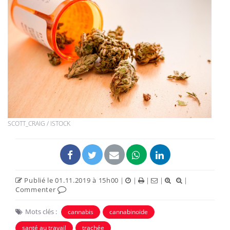
SCOTT_CRAIG / ISTOCK
Publié le 01.11.2019 à 15h00
|
|
|
|
|
Commenter
Mots clés :
cannabis
cannabinoïde
santé au travail
trachée