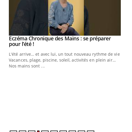
Eczéma Chronique des Mains : se préparer
Youtube
Youtube
pour l’été !
L'été arrive… et avec lui, un tout nouveau rythme de vie !
Vacances, plage, piscine, soleil, activités en plein air…
Nos mains sont ...
Dia
You
Le 
pers
ques