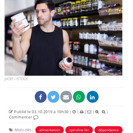
JACKF / ISTOCK
Publié le 03.10.2019 à 10h30
|
|
|
|
|
Commenter
Mots clés :
alimentation
spiruline fer
dépendance