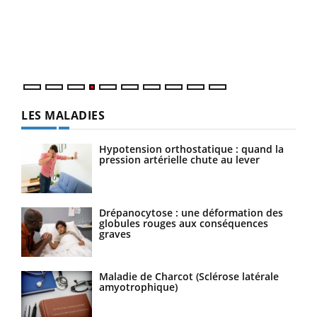
Le 
pers
ques
LES MALADIES
Hypotension orthostatique : quand la
pression artérielle chute au lever
Drépanocytose : une déformation des
globules rouges aux conséquences
graves
Maladie de Charcot (Sclérose latérale
amyotrophique)