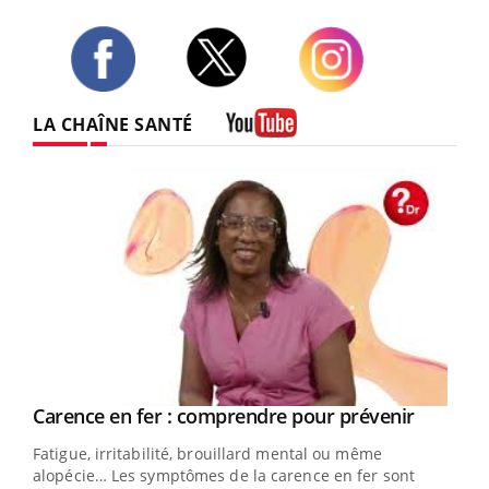
Twitter
Facebook
Instagram
LA CHAÎNE SANTÉ
Youtube
Youtube
a
Carence en fer : comprendre pour prévenir
Youtube
Fatigue, irritabilité, brouillard mental ou même
s non
alopécie… Les symptômes de la carence en fer sont