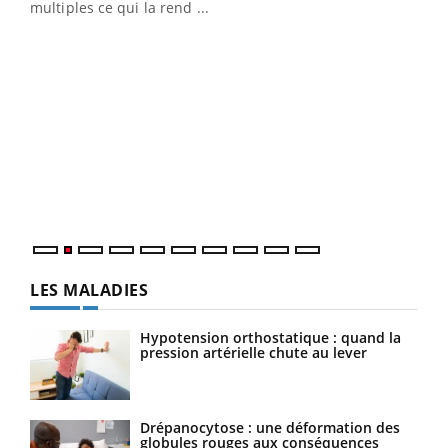
multiples ce qui la rend ...
Ins
You
par
En 2
ento
parf
LES MALADIES
Hypotension orthostatique : quand la
pression artérielle chute au lever
Drépanocytose : une déformation des
globules rouges aux conséquences