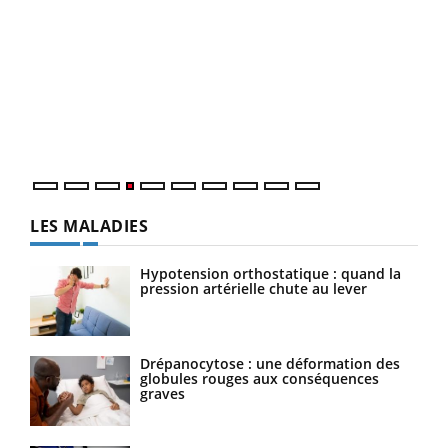
Un 
You
à l
Un é
mati
numé
LES MALADIES
Hypotension orthostatique : quand la
pression artérielle chute au lever
Drépanocytose : une déformation des
globules rouges aux conséquences
graves