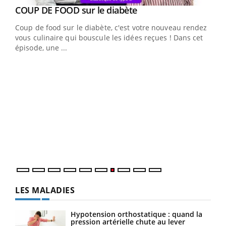
Youtube
cès
COUP DE FOOD sur le diabète
Youtube
Coup de food sur le diabète, c'est votre nouveau rendez-
 en
vous culinaire qui bouscule les idées reçues ! Dans cet
u
épisode, une ...
Qua
You
"Les
trav
DRH 
LES MALADIES
Hypotension orthostatique : quand la
pression artérielle chute au lever