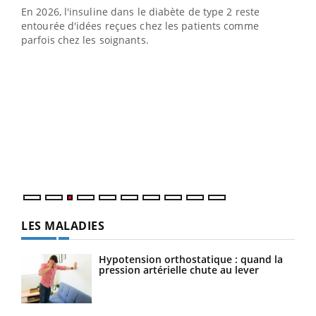
En 2026, l'insuline dans le diabète de type 2 reste
entourée d'idées reçues chez les patients comme
parfois chez les soignants.
Ecz
You
pour
L'ét
Vaca
Nos 
LES MALADIES
Hypotension orthostatique : quand la
pression artérielle chute au lever