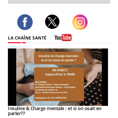
Twitter
Facebook
Instagram
LA CHAÎNE SANTÉ
Youtube
Youtube
Insuline & Charge mentale : et si on osait en
Youtube
Youtube
parler??