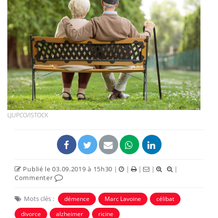
LJUPCO/ISTOCK
Publié le 03.09.2019 à 15h30
|
|
|
|
|
Commenter
Mots clés :
démence
Marc Lavoine
célibat
divorce
alzheimer
ricine