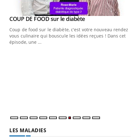
Youtube
cès
COUP DE FOOD sur le diabète
Youtube
Coup de food sur le diabète, c'est votre nouveau rendez-
 en
vous culinaire qui bouscule les idées reçues ! Dans cet
u
épisode, une ...
Qua
You
"Les
trav
DRH 
LES MALADIES