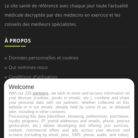
Le site santé de référence avec chaque jour toute l'actualité
médicale decryptée par des médecins en exercice et les
conseils des meilleurs spécialistes.
À PROPOS
Données personnelles et cookies
Qui sommes-nous
Conditions d'utilisation
Plan du site
Welcome
With our 225
partners
, we wish to store and access information on
Mentions Légales
your devices (cookies, pixels in emails, etc.), combine and share
your personal data with our partners, whether collected on this
Nous contacter
website or in our emails, already held by some of us, or obtained
later, including in other contexts.
Processing this data (identifiers, browsing, preferences, purchases,
loyalty programs, IP, postal addresses and emails, phone, precise
NEWSLETTER
geolocation, etc.) allows developing and offering you services,
content, commercial offers and ads across your devices and
screens (including by email, post, SMS, phone, audio, and video),
Recevez toutes les semaines les meilleures infos santé