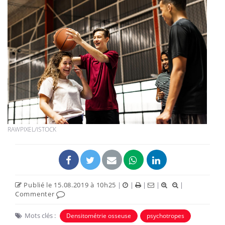
RAWPIXEL/ISTOCK
Publié le 15.08.2019 à 10h25
|
|
|
|
|
Commenter
Mots clés :
Densitométrie osseuse
psychotropes