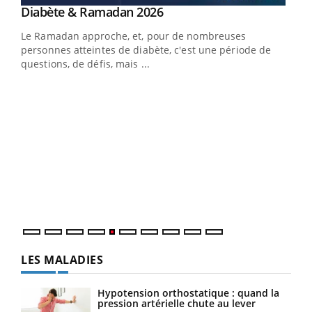
Youtube
Diabète & Ramadan 2026
Youtube
Le Ramadan approche, et, pour de nombreuses
personnes atteintes de diabète, c'est une période de
questions, de défis, mais ...
Un « jumeau numérique » pour faciliter l’accès
COU
Youtube
You
Youtube
à la médecine préventive
Coup
Un établissement lié à un groupe mutualiste innove en
vous
matière de bilan de santé : l'utilisation d'un « jumeau
épis
numérique » permet ...
LES MALADIES
Hypotension orthostatique : quand la
pression artérielle chute au lever