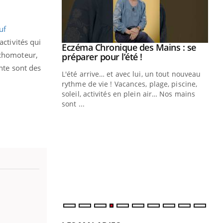
uf
activités qui
ale : et si on
Eczéma Chronique des Mains : se
Youtube
ychomoteur,
ube
Youtube
préparer pour l’été !
ente sont des
e diabète de type 2
L'été arrive… et avec lui, un tout nouveau
çues chez les
rythme de vie ! Vacances, plage, piscine,
ez les soignants.
soleil, activités en plein air… Nos mains
sont ...
Di
You
Le 
nom
dia
défi