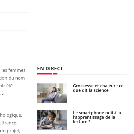
EN DIRECT
z les femmes.
cation du nom
oir été
haleurs :
Grossesse et chaleur : ce
i le risque de
que dit la science
, a
rimpe-t-il ?
a pourrait-il
Le smartphone nuit-il à
chologique.
la propagation du
l'apprentissage de la
lecture ?
uffrance.
 du projet,