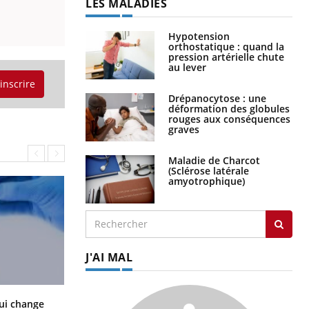
LES MALADIES
Hypotension
orthostatique : quand la
pression artérielle chute
au lever
'inscrire
Drépanocytose : une
déformation des globules
rouges aux conséquences
graves
Maladie de Charcot
(Sclérose latérale
amyotrophique)
J'AI MAL
La sieste empêche-t-elle de dormir
ui change