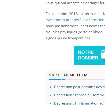
vous qui ont accepté de partager leur 
En septembre 2018, l’Inserm et la Ha
symptômes propres à la dépression
Eczéma Chronique des Mains :
Car
Youtube
You
nous passionnaient, idées noires ré
Youtube
expliquer ma maladie
pré
troubles physiques (perte de libido, 
Il y a des sujets qui sont faciles à aborder...
Fati
signes qui ne trompent pas.
d'autres non ! D'un côté, poser des
mêm
questions sur la maladie d'un proche c'est
care
montrer ...
...
SUR LE MÊME THÈME
Dépression post-partum : des che
Dépression : l'apnée du sommeil
Dépression : l’inflammation aur