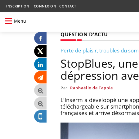
INSCRIPTION
CONNEXION
CONTACT
Menu
QUESTION D'ACTU
Perte de plaisir, troubles du som
StopBlues, une 
dépression ave
Par
Raphaëlle de Tappie
L'Inserm a développé une appl
téléchargeable sur smartphone
françaises et arrive désormai