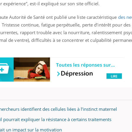
expérience", est-il expliqué sur son site officiel.
ute Autorité de Santé ont publié une liste caractéristique
des ne
. Tristesse continue, fatigue perpétuelle, perte d’intérêt pour des 
ence en fer : comprendre pour
Insuline & Charge ment
tube
Youtube
currentes, rapport trouble avec la nourriture, ralentissement ps
Youtube
Yout
venir
osait en parler??
mal de ventre), difficultés à se concentrer et culpabilité perman
gue, irritabilité, brouillard mental ou
En 2026, l'insuline dans l
e alopécie… Les symptômes de la
reste entourée d'idées re
nce en fer sont multiples ce qui la rend
patients comme parfois ch
rcheurs identifient des cellules liées à l’instinct maternel
 pourrait expliquer la résistance à certains traitements
ait un impact sur la motivation