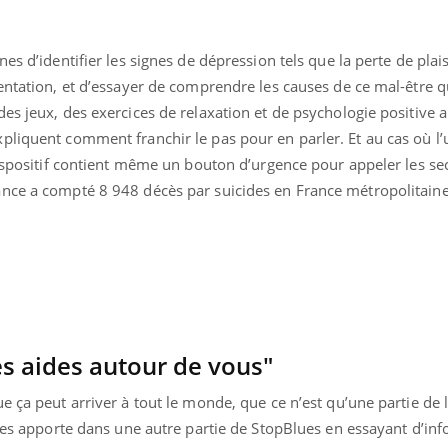
Pourquoi votre ventre
Pourquo
gâche-t-il les premiers
de prot
jours de vos vacances ?
finalem
s d’identifier les signes de dépression tels que la perte de plaisi
entation, et d’essayer de comprendre les causes de ce mal-être q
es jeux, des exercices de relaxation et de psychologie positive a
liquent comment franchir le pas pour en parler. Et au cas où l’u
dispositif contient même un bouton d’urgence pour appeler les se
ance a compté 8 948 décès par suicides en France métropolitain
es aides autour de vous"
 ça peut arriver à tout le monde, que ce n’est qu’une partie de la
 les apporte dans une autre partie de StopBlues en essayant d’inf