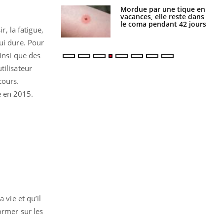
i manger moins
Mordue par une tique en
éines pourrait
vacances, elle reste dans
ent être bénéfique
le coma pendant 42 jours
r, la fatigue,
ui dure. Pour
insi que des
tilisateur
cours.
e en 2015.
 vie et qu’il
ormer sur les