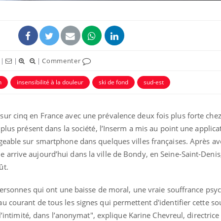
|
|
|
Commenter
n
insensibilité à la douleur
ski de fond
sud-est
ur cinq en France avec une prévalence deux fois plus forte che
 plus présent dans la société, l’Inserm a mis au point une appli
geable sur smartphone dans quelques villes françaises. Après av
La sieste empêche-t-elle
Fortes c
de dormir la nuit ?
pourquo
arrive aujourd’hui dans la ville de Bondy, en Seine-Saint-Denis
noyade g
ût.
VIH : la fin du comprimé
Le Viagr
 personnes qui ont une baisse de moral, une vraie souffrance psy
tous les jours se profile-t-
freiner 
elle enfin ?
cancer ?
 courant de tous les signes qui permettent d'identifier cette so
 l’intimité, dans l’anonymat", explique Karine Chevreul, directrice