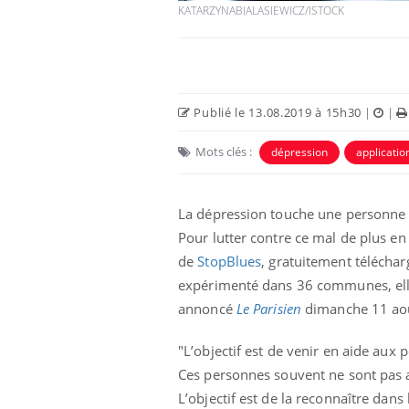
KATARZYNABIALASIEWICZ/ISTOCK
Publié le 13.08.2019 à 15h30
|
|
Mots clés :
dépression
applicatio
La dépression touche une personne s
Pour lutter contre ce mal de plus en
de
StopBlues
, gratuitement téléchar
Chikungunya, dengue,
West Nile : que se passe-
expérimenté dans 36 communes, elle 
t-il dans le sud de la
France ?
annoncé
Le Parisien
dimanche 11 ao
Les médicaments GLP-1
"L’objectif est de venir en aide aux
protègent-ils aussi les os
?
Ces personnes souvent ne sont pas au
L’objectif est de la reconnaître dans