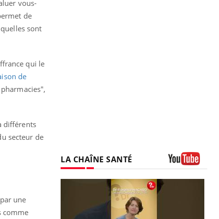
aluer vous-
 permet de
 quelles sont
.
france qui le
aison de
u pharmacies",
 différents
du secteur de
LA CHAÎNE SANTÉ
Youtube
 par une
nes comme