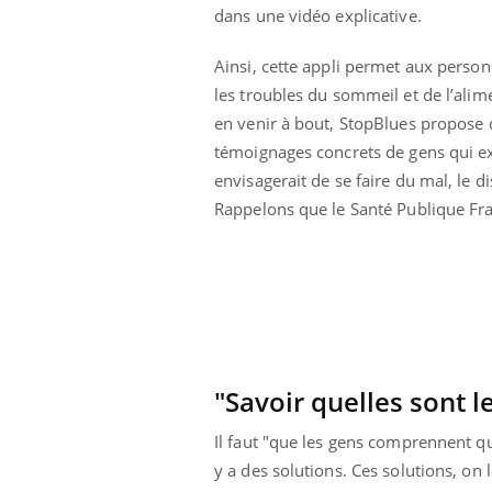
dans une vidéo explicative.
Cytomégalovirus : ce qui
change dans la prise en
charge des femmes
Ainsi, cette appli permet aux personne
enceintes
les troubles du sommeil et de l’alim
en venir à bout, StopBlues propose d
témoignages concrets de gens qui exp
envisagerait de se faire du mal, le 
Rappelons que le Santé Publique Fr
"Savoir quelles sont l
Il faut "que les gens comprennent que
y a des solutions. Ces solutions, on