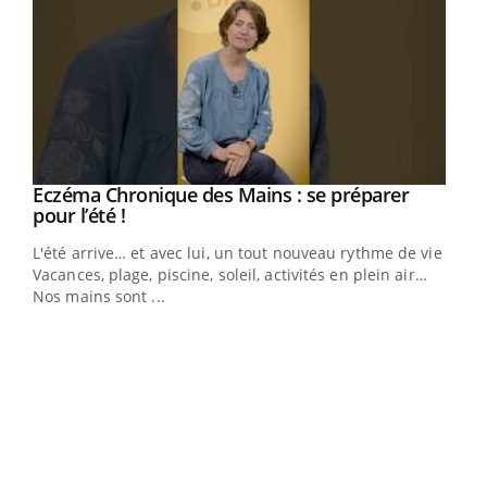
Eczéma Chronique des Mains : se préparer
Youtube
Youtube
pour l’été !
L'été arrive… et avec lui, un tout nouveau rythme de vie !
Vacances, plage, piscine, soleil, activités en plein air…
Nos mains sont ...
Dia
You
Le 
pers
ques