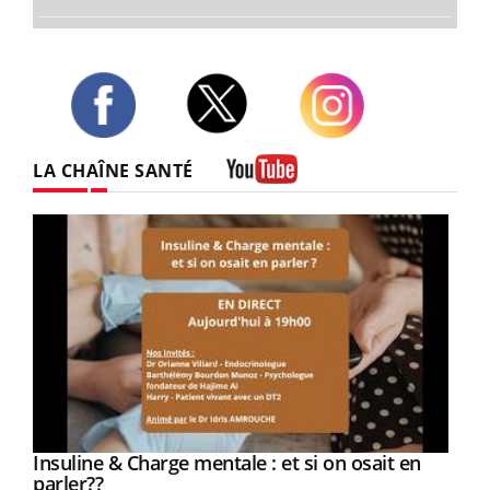
Twitter
Facebook
Instagram
LA CHAÎNE SANTÉ
Youtube
Youtube
Insuline & Charge mentale : et si on osait en
Youtube
Youtube
parler??