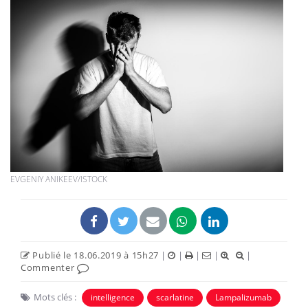
EVGENIY ANIKEEV/ISTOCK
Publié le 18.06.2019 à 15h27
|
|
|
|
|
Commenter
Mots clés :
intelligence
scarlatine
Lampalizumab