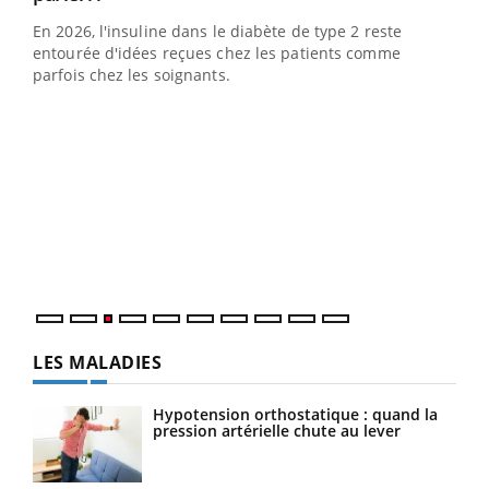
En 2026, l'insuline dans le diabète de type 2 reste
entourée d'idées reçues chez les patients comme
parfois chez les soignants.
Ecz
You
pour
L'ét
Vaca
Nos 
LES MALADIES
Hypotension orthostatique : quand la
pression artérielle chute au lever