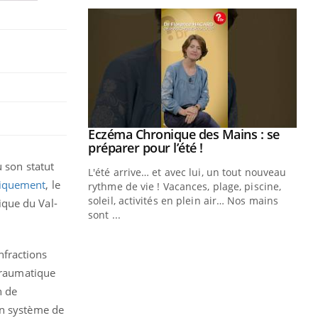
ale : et si on
Eczéma Chronique des Mains : se
Youtube
ube
Youtube
préparer pour l’été !
u son statut
e diabète de type 2
L'été arrive… et avec lui, un tout nouveau
giquement
, le
çues chez les
rythme de vie ! Vacances, plage, piscine,
ez les soignants.
soleil, activités en plein air… Nos mains
ique du Val-
sont ...
Di
You
Le 
infractions
nom
-traumatique
dia
n de
défi
on système de