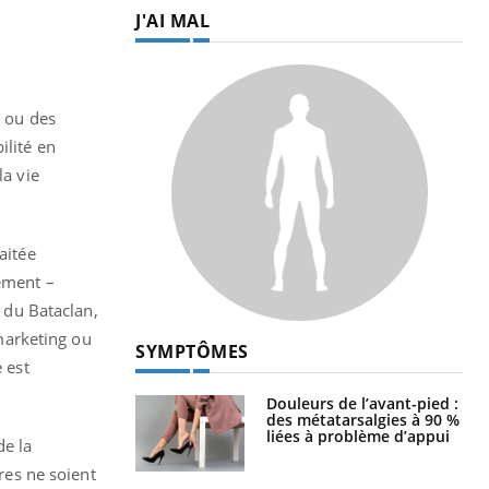
J'AI MAL
) ou des
ilité en
la vie
aitée
nement –
s du Bataclan,
 marketing ou
SYMPTÔMES
 est
Douleurs de l’avant-pied :
des métatarsalgies à 90 %
liées à problème d’appui
de la
ères ne soient