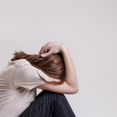
Cytomégalovirus : ce qui
Pourquo
change dans la prise en
gâche-t-
charge des femmes
jours de
enceintes
La sieste empêche-t-elle
Fortes c
de dormir la nuit ?
pourquo
noyade g
VIH : la fin du comprimé
Le Viagr
tous les jours se profile-t-
freiner 
elle enfin ?
cancer ?