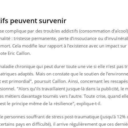
tifs peuvent survenir
on se complique par des troubles addictifs (consommation d’alcool
alité : tristesse permanente, perte d’insouciance ou d’invulnérab
mort. Cela modifie leur rapport à l’existence avec un impact sur 
te Eric Caillon.
aladie chronique qui peut durer toute une vie si elle n’est pas tr
hiatriques adaptés. Mais on constate que le soutien de l’environ
t est primordial", poursuit Caillon. Ainsi, concernant les rescapé
ionnel. "Alors qu’ils travaillaient jusque-là dans la publicité, le
es métiers davantage tournés vers l’autre. Toute crise, quand elle
est le principe même de la résilience", explique-t-il.
e personnes souffrant de stress post-traumatique (jusqu’à 12% 
ertains pays en difficulté), il arrive régulièrement que ces derni