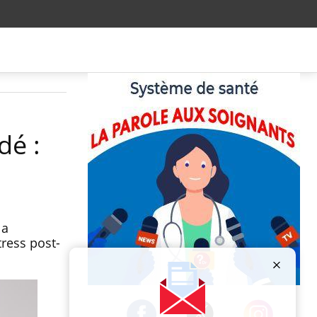
dé :
 a
tress post-
Publicité