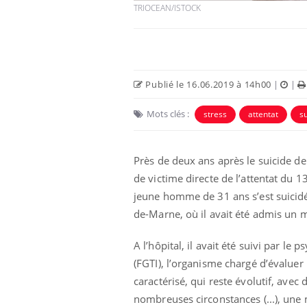
TRIOCEAN/ISTOCK
Publié le 16.06.2019 à 14h00
|
|
Mots clés :
stress
attentat
s
Eczéma Chronique des Mains :
Car
Youtube
You
Youtube
expliquer ma maladie
pré
Près de deux ans après le suicide de
Il y a des sujets qui sont faciles à aborder...
Fati
de victime directe de l’attentat d
d'autres non ! D'un côté, poser des
mêm
questions sur la maladie d'un proche c'est
care
jeune homme de 31 ans s’est suicid
montrer ...
...
de-Marne, où il avait été admis un 
A l’hôpital, il avait été suivi par le
(FGTI), l’organisme chargé d’évaluer
caractérisé, qui reste évolutif, av
nombreuses circonstances (...), une