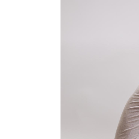
Cancer colorectal : une
stratégie simple aurait
changé la donne au Pays
basque
Chikungunya, dengue,
West Nile : que se passe-
t-il dans le sud de la
France ?
Les médicaments GLP-1
protègent-ils aussi les os
?