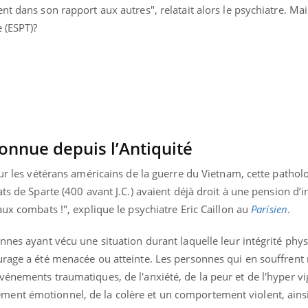
nt dans son rapport aux autres", relatait alors le psychiatre. Mai
 (ESPT)?
connue depuis l’Antiquité
sur les vétérans américains de la guerre du Vietnam, cette patholo
ts de Sparte (400 avant J.C.) avaient déjà droit à une pension d’i
aux combats !", explique le psychiatre Eric Caillon au
Parisien
.
nnes ayant vécu une situation durant laquelle leur intégrité phy
urage a été menacée ou atteinte. Les personnes qui en souffrent
énements traumatiques, de l'anxiété, de la peur et de l'hyper vig
ent émotionnel, de la colère et un comportement violent, ainsi