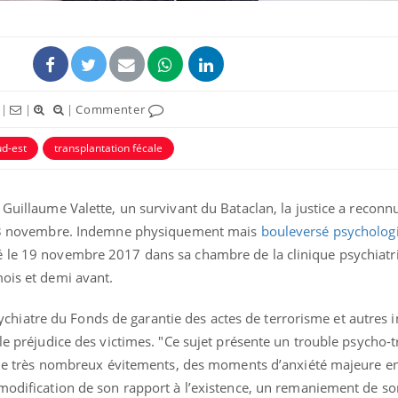
|
|
|
Commenter
ud-est
transplantation fécale
ence en fer : comprendre pour
Insuline & Charge ment
tube
Youtube
Youtube
Yout
venir
osait en parler??
 Guillaume Valette, un survivant du Bataclan, la justice a reconn
gue, irritabilité, brouillard mental ou
En 2026, l'insuline dans l
u 13 novembre. Indemne physiquement mais
bouleversé psycholo
e alopécie… Les symptômes de la
reste entourée d'idées re
nce en fer sont multiples ce qui la rend
patients comme parfois ch
é le 19 novembre 2017 dans sa chambre de la clinique psychiatr
mois et demi avant.
 psychiatre du Fonds de garantie des actes de terrorisme et autres 
 le préjudice des victimes. "Ce sujet présente un trouble psycho
ec de très nombreux évitements, des moments d’anxiété majeure e
 modification de son rapport à l’existence, un remaniement de s