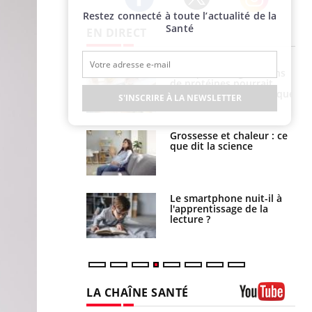
Restez connecté à toute l’actualité de la
Twitter
Facebook
Instagram
Santé
EN DIRECT
i votre ventre
Pourquoi manger moins
il les premiers
de protéines pourrait
 vos vacances ?
finalement être bénéfique
S'INSCRIRE À LA NEWSLETTER
haleurs :
Grossesse et chaleur : ce
i le risque de
que dit la science
rimpe-t-il ?
a pourrait-il
Le smartphone nuit-il à
la propagation du
l'apprentissage de la
lecture ?
LA CHAÎNE SANTÉ
Youtube