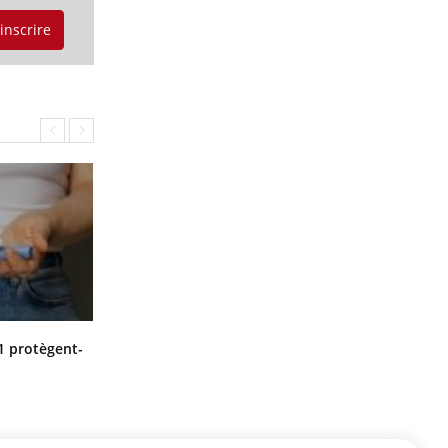
'inscrire
Cytomégalovirus : ce qui change
1 protègent-
dans la prise en charge des femmes
enceintes