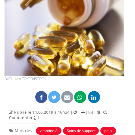
BATUHAN TOKER/ISTOCK
Publié le 14.06.2019 à 16h34
|
|
|
|
|
Commenter
Mots clés :
vitamine A
Soins de support
poils