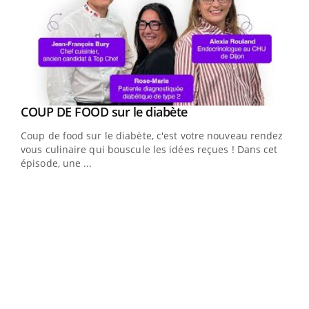
Youtube
cès
COUP DE FOOD sur le diabète
Youtube
Coup de food sur le diabète, c'est votre nouveau rendez-
 en
vous culinaire qui bouscule les idées reçues ! Dans cet
u
épisode, une ...
Qua
You
"Les
trav
DRH 