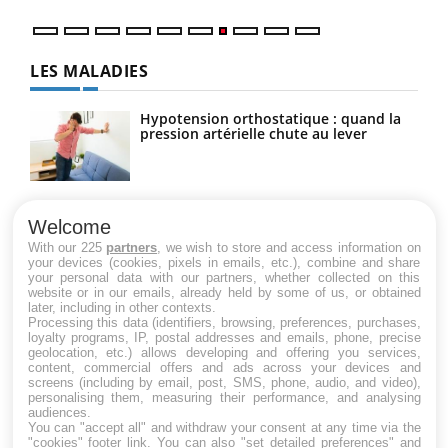
LES MALADIES
Hypotension orthostatique : quand la
pression artérielle chute au lever
Drépanocytose : une déformation des
globules rouges aux conséquences
Welcome
graves
With our 225
partners
, we wish to store and access information on
your devices (cookies, pixels in emails, etc.), combine and share
your personal data with our partners, whether collected on this
website or in our emails, already held by some of us, or obtained
Maladie de Charcot (Sclérose latérale
later, including in other contexts.
amyotrophique)
Processing this data (identifiers, browsing, preferences, purchases,
loyalty programs, IP, postal addresses and emails, phone, precise
geolocation, etc.) allows developing and offering you services,
content, commercial offers and ads across your devices and
screens (including by email, post, SMS, phone, audio, and video),
personalising them, measuring their performance, and analysing
audiences.
You can "accept all" and withdraw your consent at any time via the
"cookies" footer link
. You can also "set detailed preferences" and