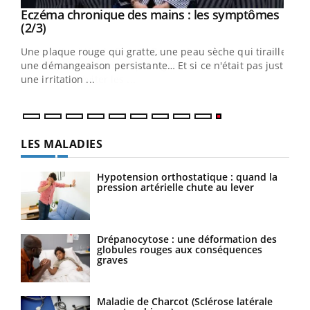
Eczéma chronique des mains : les symptômes
Youtube
Youtube
(2/3)
ris,
Une plaque rouge qui gratte, une peau sèche qui tiraille,
une démangeaison persistante… Et si ce n'était pas juste
une irritation ...
LES MALADIES
Hypotension orthostatique : quand la
pression artérielle chute au lever
Drépanocytose : une déformation des
globules rouges aux conséquences
graves
Maladie de Charcot (Sclérose latérale