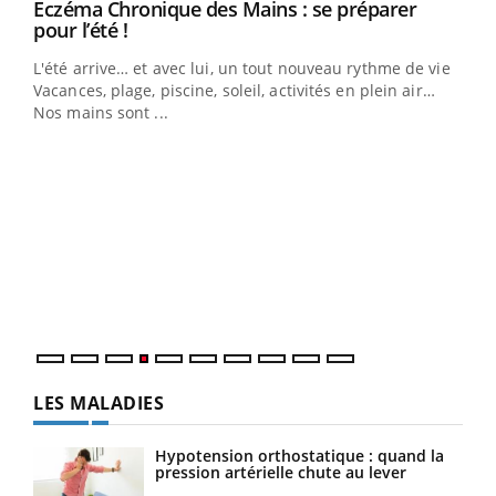
Eczéma Chronique des Mains : se préparer
Youtube
Youtube
pour l’été !
L'été arrive… et avec lui, un tout nouveau rythme de vie !
Vacances, plage, piscine, soleil, activités en plein air…
Nos mains sont ...
Dia
You
Le 
pers
ques
LES MALADIES
Hypotension orthostatique : quand la
pression artérielle chute au lever