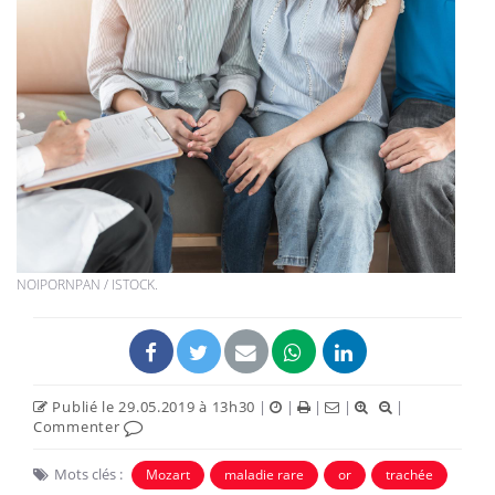
NOIPORNPAN / ISTOCK.
Publié le 29.05.2019 à 13h30
|
|
|
|
|
Commenter
Mots clés :
Mozart
maladie rare
or
trachée