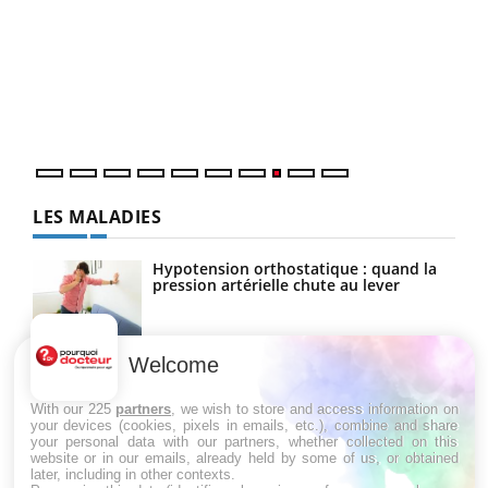
Ecz
You
(3/3
Dans
vous
quot
LES MALADIES
Hypotension orthostatique : quand la
pression artérielle chute au lever
Welcome
Drépanocytose : une déformation des
globules rouges aux conséquences
graves
With our 225
partners
, we wish to store and access information on
your devices (cookies, pixels in emails, etc.), combine and share
your personal data with our partners, whether collected on this
website or in our emails, already held by some of us, or obtained
Maladie de Charcot (Sclérose latérale
later, including in other contexts.
amyotrophique)