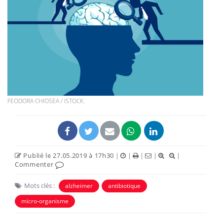
FEODORA CHIOSEA / ISTOCK.
Publié le 27.05.2019 à 17h30
|
|
|
|
|
Commenter
Mots clés :
alzheimer
antibiotique
micro-organisme