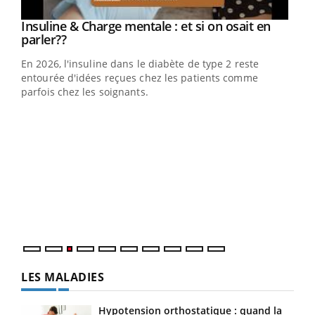
Youtube
Insuline & Charge mentale : et si on osait en
Youtube
Youtube
parler??
En 2026, l'insuline dans le diabète de type 2 reste
entourée d'idées reçues chez les patients comme
parfois chez les soignants.
Ecz
You
pour
L'ét
Vaca
Nos 
LES MALADIES
Hypotension orthostatique : quand la