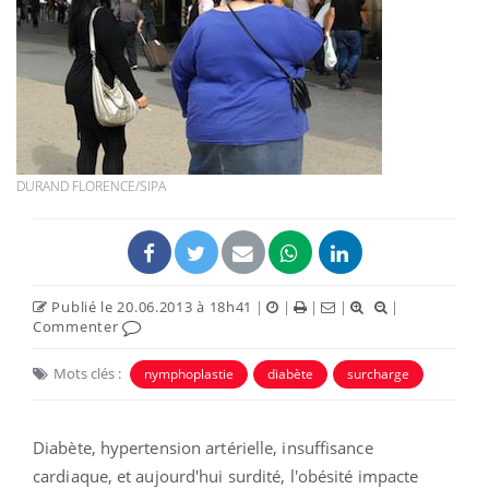
DURAND FLORENCE/SIPA
Publié le 20.06.2013 à 18h41
|
|
|
|
|
Commenter
Mots clés :
nymphoplastie
diabète
surcharge
Diabète, hypertension artérielle, insuffisance
cardiaque, et aujourd'hui surdité, l'obésité impacte