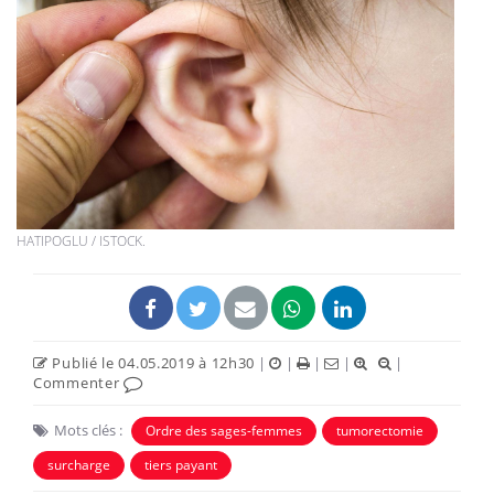
HATIPOGLU / ISTOCK.
Publié le 04.05.2019 à 12h30
|
|
|
|
|
Commenter
Mots clés :
Ordre des sages-femmes
tumorectomie
surcharge
tiers payant