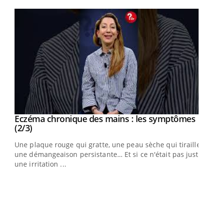
Youtube
Eczéma chronique des mains : les symptômes
Youtube
Youtube
(2/3)
ris,
Une plaque rouge qui gratte, une peau sèche qui tiraille,
une démangeaison persistante… Et si ce n'était pas juste
une irritation ...