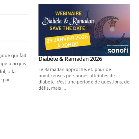
ique qui fait
Youtube
 Mains : se
Diabète & Ramadan 2026
Youtube
uipe a acquis
outube
Le Ramadan approche, et, pour de
ol, à la
 un tout nouveau
nombreuses personnes atteintes de
e par
plage, piscine,
diabète, c'est une période de questions, de
 air… Nos mains
défis, mais ...
Un
You
fac
pr
Un 
mut
san