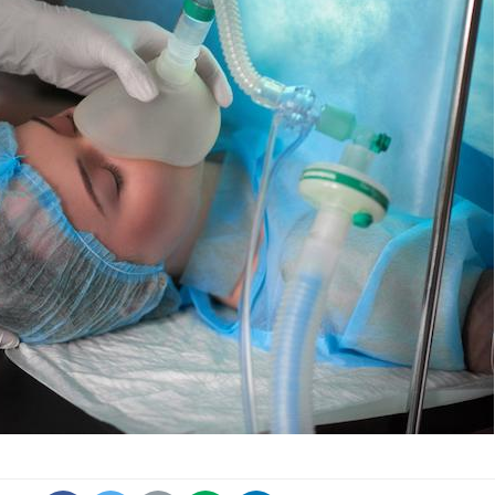
Comment oublier les
Chikung
écrans en vacances ?
West Nil
t-il dan
France ?
Toujours connectés :
Les méd
comment le travail
protègen
empiète de plus en plus
?
sur nos soirées
Cancer colorectal : une
Cytomég
stratégie simple aurait
change d
changé la donne au Pays
charge 
basque
enceint