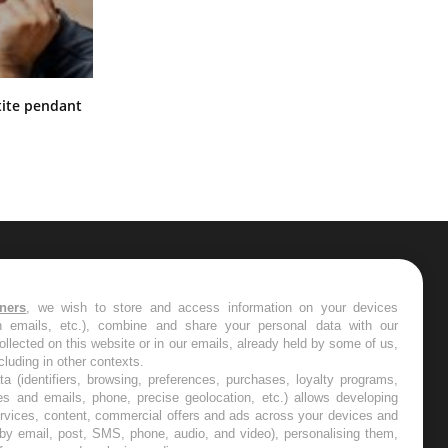
Hantavirus : un cas détecté chez un
ite pendant
touriste en France
ER
tners
, we wish to store and access information on your devices
in emails, etc.), combine and share your personal data with our
s les semaines les meilleures
ollected on this website or in our emails, already held by some of us,
ncluding in other contexts.
ta (identifiers, browsing, preferences, purchases, loyalty programs,
es and emails, phone, precise geolocation, etc.) allows developing
ervices, content, commercial offers and ads across your devices and
 by email, post, SMS, phone, audio, and video), personalising them,