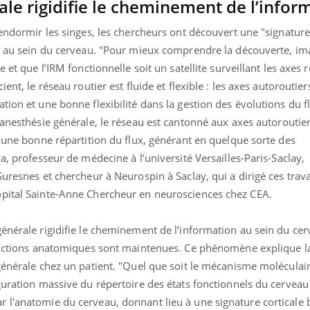
le rigidifie le cheminement de l’infor
 endormir les singes, les chercheurs ont découvert une "signature
le au sein du cerveau. "Pour mieux comprendre la découverte, i
 et que l’IRM fonctionnelle soit un satellite surveillant les axes 
ent, le réseau routier est fluide et flexible : les axes autoroutier
tion et une bonne flexibilité dans la gestion des évolutions du f
anesthésie générale, le réseau est cantonné aux axes autoroutiers
i une bonne répartition du flux, générant en quelque sorte des
a, professeur de médecine à l’université Versailles-Paris-Saclay,
Suresnes et chercheur à Neurospin à Saclay, qui a dirigé ces tra
ôpital Sainte-Anne Chercheur en neurosciences chez CEA.
énérale rigidifie le cheminement de l’information au sein du cer
nctions anatomiques sont maintenues. Ce phénomène explique la
générale chez un patient. "Quel que soit le mécanisme moléculair
guration massive du répertoire des états fonctionnels du cerveau
 l'anatomie du cerveau, donnant lieu à une signature corticale b