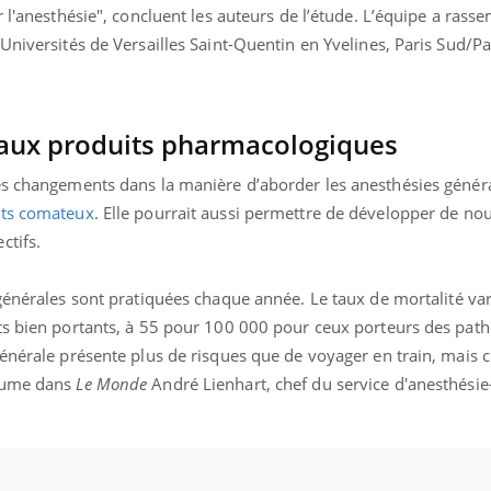
r l'anesthésie", concluent les auteurs de l’étude. L’équipe a rass
Universités de Versailles Saint-Quentin en Yvelines, Paris Sud/Par
aux produits pharmacologiques
es changements dans la manière d’aborder les anesthésies généra
nts comateux
. Elle pourrait aussi permettre de développer de n
ctifs.
 générales sont pratiquées chaque année.
Le taux de mortalité var
ts bien portants, à 55 pour 100 000 pour ceux porteurs des path
énérale présente plus de risques que de voyager en train, mais c'
ésume dans
Le Monde
André Lienhart, chef du service d'anesthési