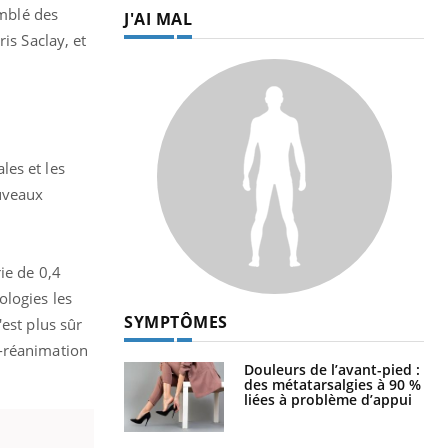
emblé des
J'AI MAL
is Saclay, et
les et les
ouveaux
ie de 0,4
ologies les
SYMPTÔMES
est plus sûr
e-réanimation
Douleurs de l’avant-pied :
des métatarsalgies à 90 %
liées à problème d’appui