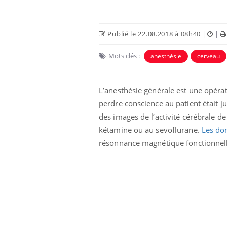
Publié le 22.08.2018 à 08h40
|
|
Mots clés :
anesthésie
cerveau
L’anesthésie générale est une opéra
 Mains :
Carence en fer : comprendre pour
Ins
Youtube
You
perdre conscience au patient était ju
Youtube
Youtube
prévenir
osa
des images de l’activité cérébrale d
aciles à aborder...
Fatigue, irritabilité, brouillard mental ou
En 2
kétamine ou au sevoflurane.
Les do
poser des
même alopécie… Les symptômes de la
rest
résonnance magnétique fonctionnelle
'un proche c'est
carence en fer sont multiples ce qui la rend
pat
...