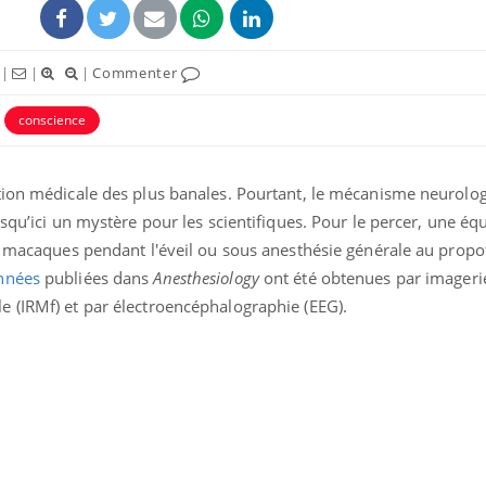
|
|
|
Commenter
conscience
tion médicale des plus banales. Pourtant, le mécanisme neurolog
uline & Charge mentale : et si on
Eczéma Chronique des
tube
Youtube
squ’ici un mystère pour les scientifiques. Pour le percer, une éq
Youtube
Y
it en parler??
préparer pour l’été !
e macaques pendant l'éveil ou sous anesthésie générale au propof
026, l'insuline dans le diabète de type 2
L'été arrive… et avec lui,
nnées
publiées dans
Anesthesiology
ont été obtenues par imageri
e entourée d'idées reçues chez les
rythme de vie ! Vacances, 
 (IRMf) et par électroencéphalographie (EEG).
ients comme parfois chez les soignants.
soleil, activités en plein
sont ...