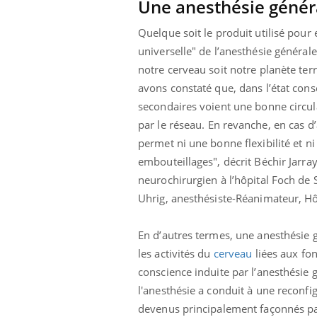
Une anesthésie généra
Quelque soit le produit utilisé pour
universelle" de l’anesthésie généra
notre cerveau soit notre planète terre
avons constaté que, dans l’état consci
secondaires voient une bonne circula
par le réseau.
En revanche, en cas d’
permet ni une bonne flexibilité et n
embouteillages", décrit Béchir Jarray
neurochirurgien à l’hôpital Foch de 
Uhrig, anesthésiste-Réanimateur, H
En d’autres termes, une anesthésie g
les activités du
cerveau
liées aux fo
conscience induite par l’anesthésie 
l'anesthésie a conduit à une reconfi
devenus principalement façonnés par