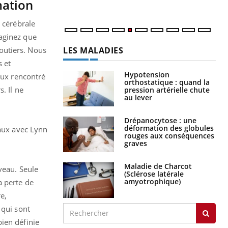
mation
num
 cérébrale
maginez que
LES MALADIES
routiers. Nous
s et
Hypotension
lux rencontré
orthostatique : quand la
. Il ne
pression artérielle chute
au lever
Drépanocytose : une
déformation des globules
vaux avec Lynn
rouges aux conséquences
graves
Maladie de Charcot
veau. Seule
(Sclérose latérale
amyotrophique)
 perte de
e,
 qui sont
ien définie