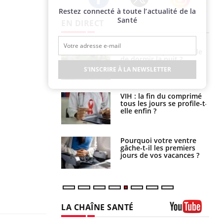
Restez connecté à toute l’actualité de la
Twitter
Facebook
Instagram
Santé
EN DIRECT
unya, dengue,
La sieste empêche-t-elle
e : que se passe-
de dormir la nuit ?
s le sud de la
S'INSCRIRE À LA NEWSLETTER
icaments GLP-1
VIH : la fin du comprimé
t-ils aussi les os
tous les jours se profile-t-
elle enfin ?
alovirus : ce qui
Pourquoi votre ventre
ans la prise en
gâche-t-il les premiers
des femmes
jours de vos vacances ?
es
LA CHAÎNE SANTÉ
Youtube