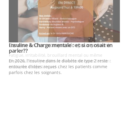
Youtube
Insuline & Charge mentale : et si on osait en
Youtube
Youtube
parler??
En 2026, l'insuline dans le diabète de type 2 reste
entourée d'idées reçues chez les patients comme
parfois chez les soignants.
Ecz
You
pour
L'ét
Vaca
Nos 