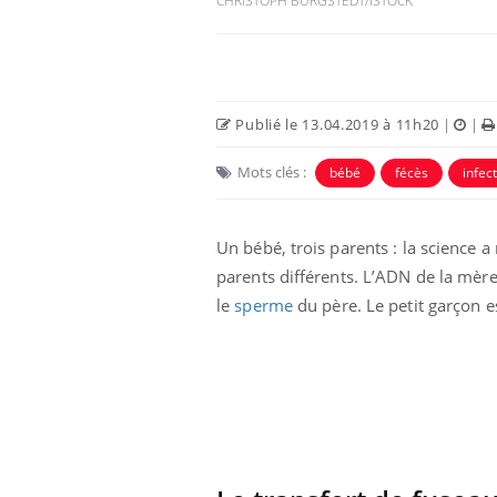
CHRISTOPH BURGSTEDT/ISTOCK
Publié le 13.04.2019 à 11h20
|
|
Mots clés :
bébé
fécès
infect
Un bébé, trois parents : la science a
parents différents. L’ADN de la mère
le
sperme
du père. Le petit garçon e
Les médicaments GLP-1
protègent-ils aussi les os
?
Cytomégalovirus : ce qui
change dans la prise en
charge des femmes
enceintes