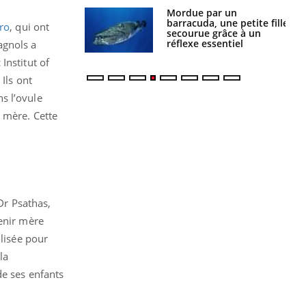
e et chaleur : ce
Mordue par un
la science
barracuda, une petite fille
tro
, qui ont
secourue grâce à un
réflexe essentiel
agnols a
Institut of
Ils ont
s l’ovule
a mère. Cette
 Dr Psathas,
venir mère
ilisée pour
la
de ses enfants