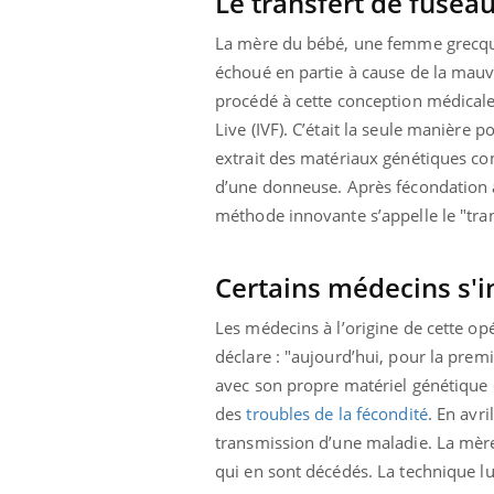
Le transfert de fusea
La sieste empêche-t-elle
de dormir la nuit ?
La mère du bébé, une femme grecque 
échoué en partie à cause de la mauv
procédé à cette conception médicalem
Live (IVF). C’était la seule manière
extrait des matériaux génétiques co
d’une donneuse. Après fécondation av
méthode innovante s’appelle le "tra
Certains médecins s'i
Les médecins à l’origine de cette opé
déclare : "aujourd’hui, pour la prem
avec son propre matériel génétique d
des
troubles de la fécondité
. En avr
transmission d’une maladie. La mère 
qui en sont décédés. La technique l