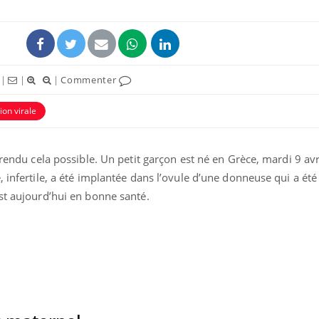
|
|
|
Commenter
ion virale
 rendu cela possible. Un petit garçon est né en Grèce, mardi 9 avri
, infertile, a été implantée dans l’ovule d’une donneuse qui a ét
st aujourd’hui en bonne santé.
VIH : la fin du comprimé
Le Viagr
tous les jours se profile-t-
freiner 
elle enfin ?
cancer ?
Pourquoi votre ventre
Pourquo
gâche-t-il les premiers
de prot
jours de vos vacances ?
finalem