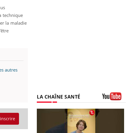
lus
la technique
er la maladie
'être
es autres
LA CHAÎNE SANTÉ
Youtube
'inscrire