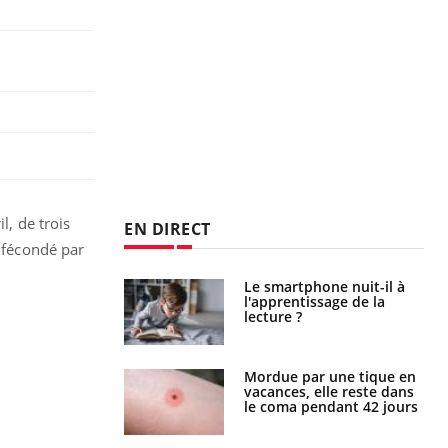
l, de trois
EN DIRECT
é fécondé par
a pourrait-il
Le smartphone nuit-il à
la propagation du
l'apprentissage de la
lecture ?
i manger moins
Mordue par une tique en
éines pourrait
vacances, elle reste dans
ent être bénéfique
le coma pendant 42 jours