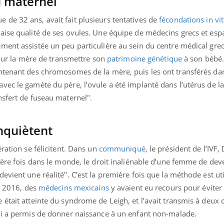
u maternel
Fortes chaleurs :
Grossess
pourquoi le risque de
que dit 
de 32 ans, avait fait plusieurs tentatives de
fécondations in vi
noyade grimpe-t-il ?
aise qualité de ses ovules. Une équipe de médecins grecs et esp
ent assistée un peu particulière au sein du centre médical grec 
 pour la mère de transmettre son
patrimoine génétique
à son bébé. 
ntenant des chromosomes de la mère, puis les ont transférés dan
ec le gamète du père, l’ovule a été implanté dans l’utérus de l
nsfert de fuseau maternel".
nquiètent
ration se félicitent. Dans un
communiqué
, le président de l’IVF,
ière fois dans le monde, le droit inaliénable d’une femme de de
evient une réalité". C’est la première fois que la méthode est ut
il 2016, des
médecins mexicains
y avaient eu recours pour éviter 
était atteinte du syndrome de Leigh, et l’avait transmis à deux 
ui a permis de donner naissance à un enfant non-malade.