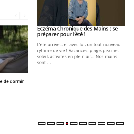
ale : et si on
Eczéma Chronique des Mains : se
Youtube
ube
Youtube
préparer pour l’été !
e diabète de type 2
L'été arrive… et avec lui, un tout nouveau
çues chez les
rythme de vie ! Vacances, plage, piscine,
ez les soignants.
soleil, activités en plein air… Nos mains
sont ...
Di
You
Le 
VIH : la fin du comprimé tous les
le de dormir
nom
jours se profile-t-elle enfin ?
dia
défi