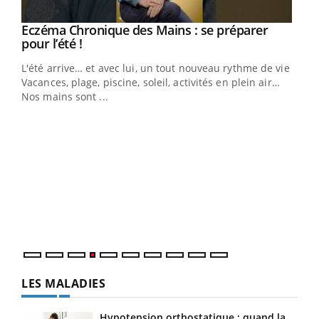
Youtube
Eczéma Chronique des Mains : se préparer
Diabète & Ramadan 2026
Youtube
Youtube
Youtube
pour l’été !
Le Ramadan approche, et, pour de nombreuses
L'été arrive… et avec lui, un tout nouveau rythme de vie !
personnes atteintes de diabète, c'est une période de
Vacances, plage, piscine, soleil, activités en plein air…
questions, de défis, mais ...
Nos mains sont ...
Un 
You
à l
Un é
mati
numé
LES MALADIES
Hypotension orthostatique : quand la