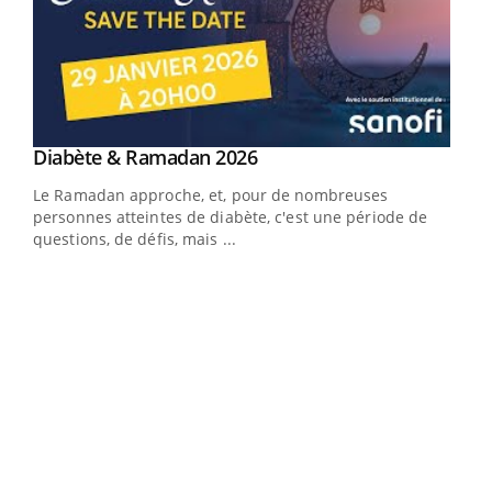
Youtube
Diabète & Ramadan 2026
Youtube
Le Ramadan approche, et, pour de nombreuses
vie !
personnes atteintes de diabète, c'est une période de
…
questions, de défis, mais ...
Un 
You
à l
Un é
mati
numé