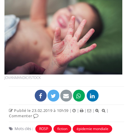
JOVANMANDIC/ISTOCK
Publié le 23.02.2019 à 10h59
|
|
|
|
|
Commenter
Mots clés :
ROSP
fiction
épidemie mondiale