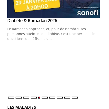
Youtube
Diabète & Ramadan 2026
Youtube
Le Ramadan approche, et, pour de nombreuses
vie !
personnes atteintes de diabète, c'est une période de
…
questions, de défis, mais ...
Un 
You
à l
Un é
mati
numé
LES MALADIES