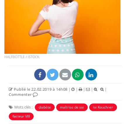
HALFBOTTLE / ISTOCK.
Publié le 22.02.2019 à 14h08
|
|
|
|
|
Commenter
Mots clés :
diabète
maîtrise de soi
loi Kouchner
facteur VIII