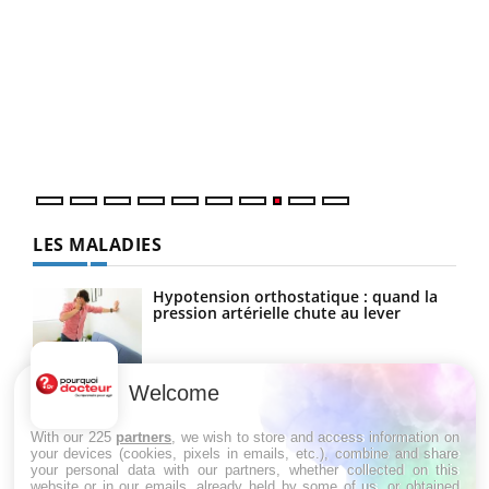
Ecz
You
(3/3
Dans
vous
quot
LES MALADIES
Hypotension orthostatique : quand la
pression artérielle chute au lever
Welcome
Drépanocytose : une déformation des
globules rouges aux conséquences
graves
With our 225
partners
, we wish to store and access information on
your devices (cookies, pixels in emails, etc.), combine and share
your personal data with our partners, whether collected on this
website or in our emails, already held by some of us, or obtained