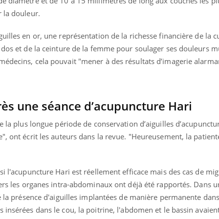
de diamètre et de 10 à 15 millimètres de long aux couches les pl
 la douleur.
illes en or, une représentation de la richesse financière de la c
u dos et de la ceinture de la femme pour soulager ses douleurs m
médecins, cela pouvait "mener à des résultats d’imagerie alarman
rès une séance d’acupuncture Hari
le la plus longue période de conservation d’aiguilles d’acupunctu
", ont écrit les auteurs dans la revue. "Heureusement, la patient
si l'acupuncture Hari est réellement efficace mais des cas de mig
vers les organes intra-abdominaux ont déjà été rapportés. Dans u
lé la présence d'aiguilles implantées de manière permanente dans 
 insérées dans le cou, la poitrine, l'abdomen et le bassin avaien