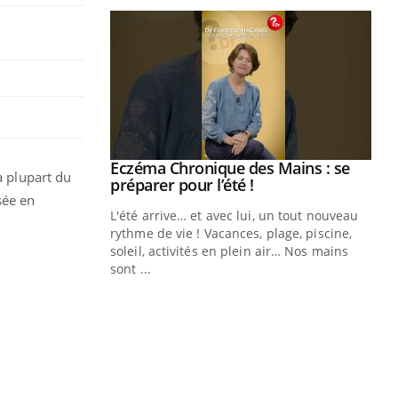
ale : et si on
Eczéma Chronique des Mains : se
Youtube
a plupart du
ube
Youtube
préparer pour l’été !
isée en
e diabète de type 2
L'été arrive… et avec lui, un tout nouveau
çues chez les
rythme de vie ! Vacances, plage, piscine,
ez les soignants.
soleil, activités en plein air… Nos mains
sont ...
Di
You
Le 
nom
dia
défi