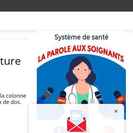
cture
 la colonne
x de dos.
Publicité