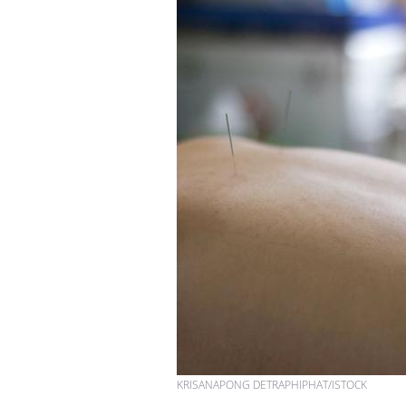
Les médicaments GLP-1
protègent-ils aussi les os
?
Cytomégalovirus : ce qui
change dans la prise en
charge des femmes
enceintes
La sieste empêche-t-elle
de dormir la nuit ?
KRISANAPONG DETRAPHIPHAT/ISTOCK