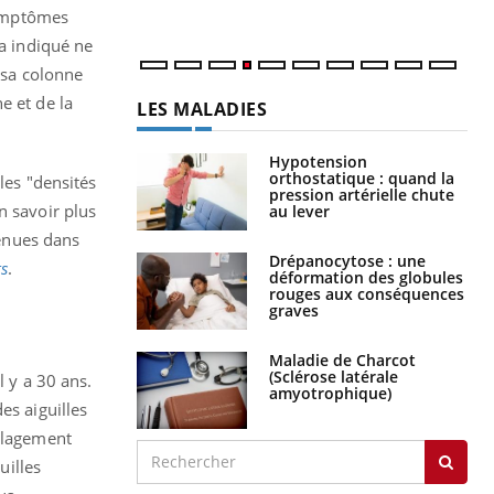
 symptômes
 a indiqué ne
 sa colonne
e et de la
LES MALADIES
Hypotension
orthostatique : quand la
les "densités
pression artérielle chute
n savoir plus
au lever
tenues dans
Drépanocytose : une
s
.
déformation des globules
rouges aux conséquences
graves
Maladie de Charcot
(Sclérose latérale
l y a 30 ans.
amyotrophique)
es aiguilles
oulagement
uilles