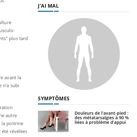
us
J'AI MAL
ulture
usculo-
ts" plus tard
re avant la
e n'a subi
SYMPTÔMES
ration
Douleurs de l’avant-pied :
ne autre
des métatarsalgies à 90 %
liées à problème d’appui
la poitrine
t été révélées