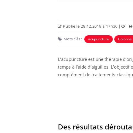
Publié le 28.12.2018 à 17h36
|
|
Mots clés :
acupuncture
Colonne 
Eczéma Chronique des Mains :
Car
Youtube
You
L’acupuncture est une thérapie d’ori
Youtube
expliquer ma maladie
pré
temps à l’aide d’aiguilles. L’objectif
Il y a des sujets qui sont faciles à aborder...
Fati
complément de traitements classiqu
d'autres non ! D'un côté, poser des
mêm
questions sur la maladie d'un proche c'est
care
montrer ...
...
Des résultats dérouta