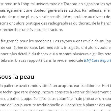
’est rendue à l’hôpital universitaire de Toronto en signalant les
mais également une douleur généralisée au dos. Par ailleurs, elle
la douleur et ne plus avoir de sensibilité musculaire au niveau de
cins ont alors pratiqué des radiographies du thorax, de la hanch
 rechercher une éventuelle fracture.
se fut grande pour les médecins. Les rayons X ont révélé de multip
de son épine dorsale. Les médecins, intrigués, ont alors voulu e
canner plus détaillé du thorax qui a montré plusieurs aiguilles re
rtébrale. Un cas rapporté dans la revue médicale
BMJ Case Report
sous la peau
 patiente avait rendu visite à un acupuncteur traditionnel Hari i
te technique rare d’acupuncture consiste à retenir délibérément d
ne du patient, appelée tissu sous-cutané, afin de procurer un s
ente de l’acupuncture traditionnelle qui consiste à planter des aig