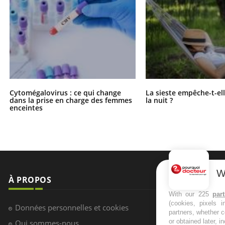
Cytomégalovirus : ce qui change
La sieste empêche-t-el
dans la prise en charge des femmes
la nuit ?
enceintes
W
À PROPOS
NEWSLETT
With our 225
par
(cookies, pixels 
Recevez toute
Données personnelles et cookies
partners, whether c
infos santé
or obtained later, i
Qui sommes-nous