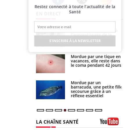
Restez connecté à toute l’actualité de la
Twitter
Facebook
Instagram
Santé
EN DIRECT
a pourrait-il
Le smartphone nuit-il à
la propagation du
l'apprentissage de la
lecture ?
S'INSCRIRE À LA NEWSLETTER
i manger moins
Mordue par une tique en
éines pourrait
vacances, elle reste dans
ent être bénéfique
le coma pendant 42 jours
e et chaleur : ce
Mordue par un
la science
barracuda, une petite fille
secourue grâce à un
réflexe essentiel
LA CHAÎNE SANTÉ
Youtube