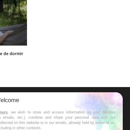
VIH : la fin du comprimé tous les
le de dormir
jours se profile-t-elle enfin ?
elcome
ER
tners
, we wish to store and access information on your devices
in emails, etc.), combine and share your personal data with our
s les semaines les meilleures
ollected on this website or in our emails, already held by some of us,
ncluding in other contexts.