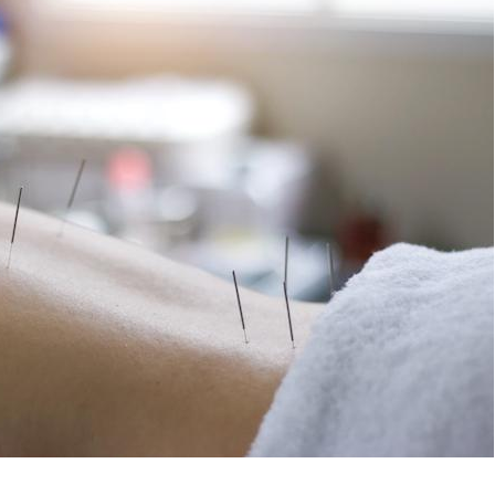
VIH : la fin du comprimé
Le Viagr
tous les jours se profile-t-
freiner 
elle enfin ?
cancer ?
Pourquoi votre ventre
Pourquo
gâche-t-il les premiers
de prot
jours de vos vacances ?
finalem
Fortes chaleurs :
Grossess
pourquoi le risque de
que dit 
noyade grimpe-t-il ?