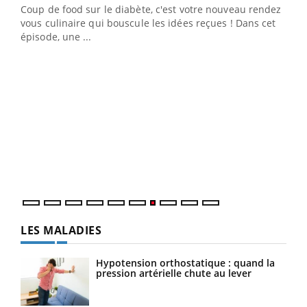
Coup de food sur le diabète, c'est votre nouveau rendez-
 en
vous culinaire qui bouscule les idées reçues ! Dans cet
u
épisode, une ...
Qua
You
"Les
trav
DRH 
LES MALADIES
Hypotension orthostatique : quand la
pression artérielle chute au lever