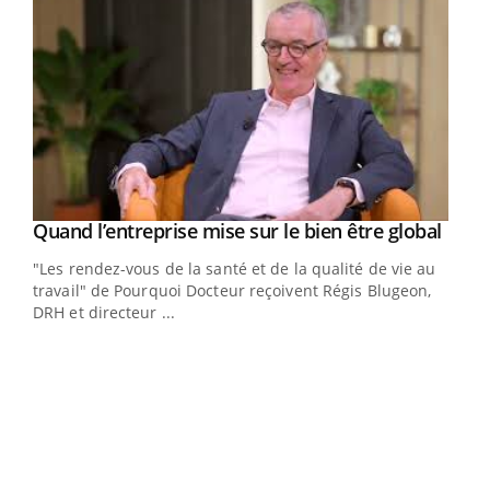
Yout
Quand l’entreprise mise sur le bien être global
Youtube
ndez-
"Les rendez-vous de la santé et de la qualité de vie au
cet
travail" de Pourquoi Docteur reçoivent Régis Blugeon,
DRH et directeur ...
Ecz
You
(3/3
Dans