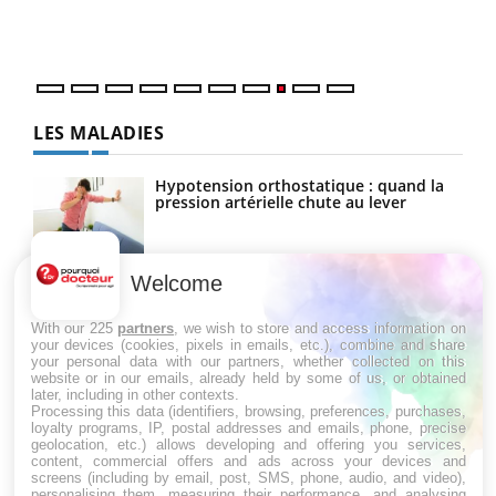
vous
quot
LES MALADIES
Hypotension orthostatique : quand la
pression artérielle chute au lever
Welcome
Drépanocytose : une déformation des
globules rouges aux conséquences
graves
With our 225
partners
, we wish to store and access information on
your devices (cookies, pixels in emails, etc.), combine and share
your personal data with our partners, whether collected on this
website or in our emails, already held by some of us, or obtained
Maladie de Charcot (Sclérose latérale
later, including in other contexts.
amyotrophique)
Processing this data (identifiers, browsing, preferences, purchases,
loyalty programs, IP, postal addresses and emails, phone, precise
geolocation, etc.) allows developing and offering you services,
content, commercial offers and ads across your devices and
screens (including by email, post, SMS, phone, audio, and video),
personalising them, measuring their performance, and analysing