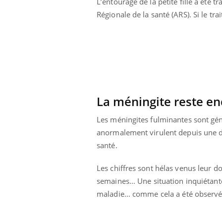
L’entourage de la petite fille a été t
lovirus : ce qui
Pourquoi votre ventre
Régionale de la santé (ARS). Si le tr
ans la prise en
gâche-t-il les premiers
des femmes
jours de vos vacances ?
s
La méningite reste e
Les méningites fulminantes sont gén
anormalement virulent depuis une diz
santé.
Les chiffres sont hélas venus leur d
semaines... Une situation inquiétante
maladie... comme cela a été observé