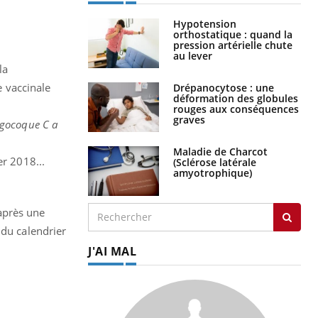
Hypotension
orthostatique : quand la
pression artérielle chute
au lever
la
e vaccinale
Drépanocytose : une
déformation des globules
rouges aux conséquences
graves
ngocoque C a
Maladie de Charcot
er 2018...
(Sclérose latérale
amyotrophique)
après une
 du calendrier
J'AI MAL