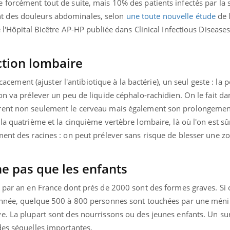
 forcément tout de suite, mais 10% des patients infectés par la
t des douleurs abdominales, selon
une toute nouvelle étude
de l
 l'Hôpital Bicêtre AP-HP publiée dans Clinical Infectious Diseases
Youtube
bète & Ramadan 2026
Un « jumeau numériq
tube
Youtube
faciliter l’accès à la 
ction lombaire
Ramadan approche, et, pour de
Youtube
préventive
breuses personnes atteintes de
icacement (ajuster l'antibiotique à la bactérie), un seul geste : la 
Un établissement lié à u
ète, c'est une période de questions, de
on va prélever un peu de liquide céphalo-rachidien. On le fait da
mutualiste innove en mat
s, mais ...
santé : l'utilisation d'un 
rent non seulement le cerveau mais également son prolongement
numérique » permet ...
a quatrième et la cinquième vertèbre lombaire, là où l'on est sûr 
ent des racines : on peut prélever sans risque de blesser une zo
e pas que les enfants
 par an en France dont prés de 2000 sont des formes graves. Si o
 année, quelque 500 à 800 personnes sont touchées par une méni
e. La plupart sont des nourrissons ou des jeunes enfants. Un su
des séquelles importantes.