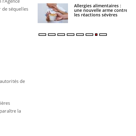
n l’Agence
par une tique en
Allergies alimentaires :
r de séquelles
, elle reste dans
une nouvelle arme contre
 pendant 42 jours
les réactions sévères
autorités de
ières
paraître la