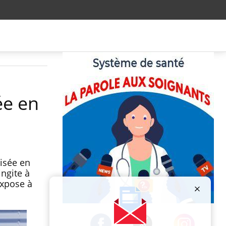
ée en
lisée en
ngite à
expose à
Publicité