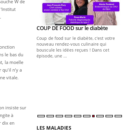
 souche W de
'Institut
.
Youtube
ue » pour
COUP DE FOOD sur le diabète
Youtube
médecine
Coup de food sur le diabète, c'est votre
nouveau rendez-vous culinaire qui
ponction
n groupe
bouscule les idées reçues ! Dans cet
ns le bas du
ière de bilan de
épisode, une ...
« jumeau
, la moelle
Qu
You
qu'il n'y a
êtr
ne vitale.
"Le
qua
Doc
dir
n insiste sur
ngite à
r dix en
LES MALADIES