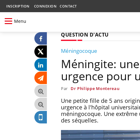
INSCRIPTION
CONNEXION
CONTACT
Menu
QUESTION D'ACTU
Méningocoque
Méningite: une
urgence pour 
Par
Dr Philippe Montereau
Une petite fille de 5 ans origi
urgence à l'hôpital universit
méningocoque. Une extrême ur
des séquelles.