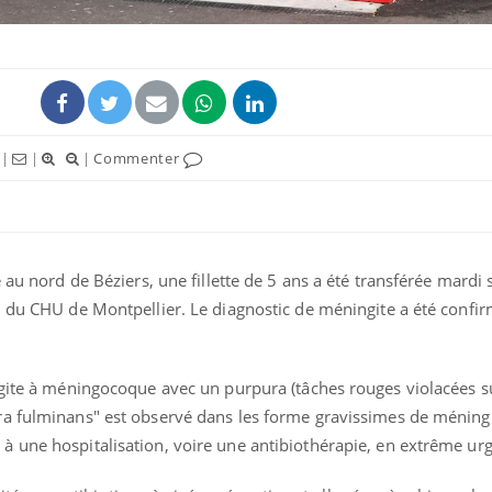
|
|
|
Commenter
 au nord de Béziers, une fillette de 5 ans a été transférée mardi 
n du CHU de Montpellier. Le diagnostic de méningite a été confir
Fortes chaleurs :
Grossess
pourquoi le risque de
que dit 
noyade grimpe-t-il ?
ngite à méningocoque avec un purpura (tâches rouges violacées s
Le Viagra pourrait-il
Le smart
a fulminans" est observé dans les forme gravissimes de méningi
freiner la propagation du
l'appren
 une hospitalisation, voire une antibiothérapie, en extrême ur
cancer ?
lecture 