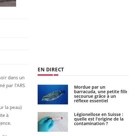
EN DIRECT
soir dans un
mé par l’ARS
e et chaleur : ce
Mordue par un
la science
barracuda, une petite fille
secourue grâce à un
réflexe essentiel
ur la peau)
phone nuit-il à
Légionellose en Suisse :
te à
tissage de la
quelle est l’origine de la
gence.
?
contamination ?