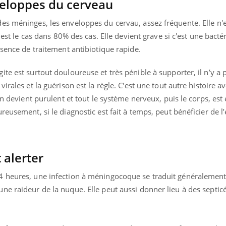
veloppes du cerveau
es méninges, les enveloppes du cervau, assez fréquente. Elle n'
 est le cas dans 80% des cas. Elle devient grave si c'est une bacté
bsence de traitement antibiotique rapide.
te est surtout douloureuse et très pénible à supporter, il n’y a
irales et la guérison est la règle. C'est une tout autre histoire a
en devient purulent et tout le système nerveux, puis le corps, est 
eusement, si le diagnostic est fait à temps, peut bénéficier de l’
 alerter
4 heures, une infection à méningocoque se traduit généralement
ne raideur de la nuque. Elle peut aussi donner lieu à des septic