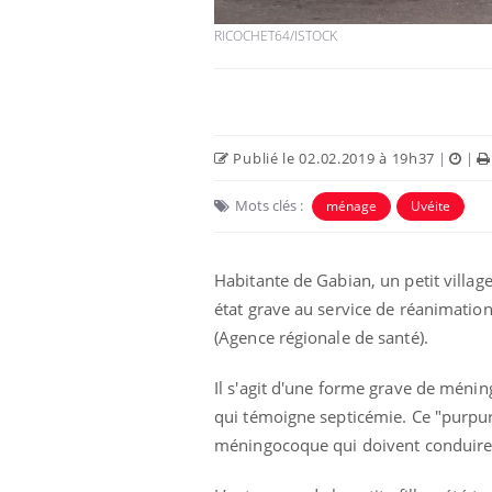
RICOCHET64/ISTOCK
Publié le 02.02.2019 à 19h37
|
|
Mots clés :
ménage
Uvéite
Habitante de Gabian, un petit village
état grave au service de réanimatio
unya, dengue,
La sieste empêche-t-elle
e : que se passe-
de dormir la nuit ?
(Agence régionale de santé).
 le sud de la
Il s'agit d'une forme grave de méni
icaments GLP-1
VIH : la fin du comprimé
qui témoigne septicémie. Ce "purpur
-ils aussi les os
tous les jours se profile-t-
méningocoque qui doivent conduire à
elle enfin ?