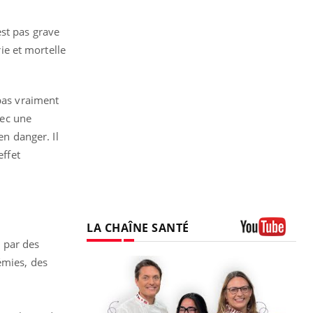
est pas grave
rie et mortelle
 pas vraiment
vec une
en danger. Il
effet
LA CHAÎNE SANTÉ
 par des
Youtube
émies, des