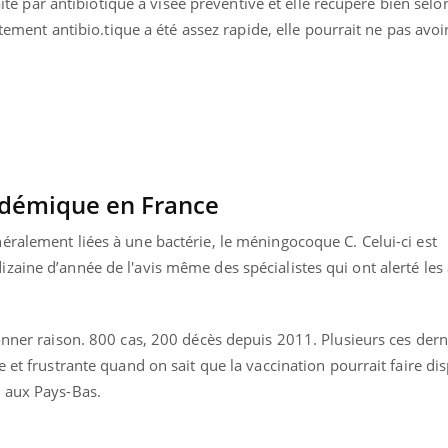
raité par antibiotique à visée préventive et elle récupère bien selo
Pourquoi manger moins
Mordue 
aitement antibio.tique a été assez rapide, elle pourrait ne pas avoi
de protéines pourrait
vacances
finalement être bénéfique
le coma
ndémique en France
éralement liées à une bactérie, le méningocoque C. Celui-ci est
aine d’année de l'avis même des spécialistes qui ont alerté les 
onner raison. 800 cas, 200 décès depuis 2011. Plusieurs ces dern
 et frustrante quand on sait que la vaccination pourrait faire dis
 aux Pays-Bas.