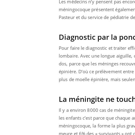
Les médecins n’y pensent pas encore
méningocoque présentent égalemen
Pasteur et du service de pédiatrie de
ale : et si on
Eczéma Chronique des Mains : se
Dia
Youtube
You
ube
Youtube
préparer pour l’été !
Diagnostic par la pon
Le 
 diabète de type 2
L'été arrive… et avec lui, un tout nouveau
nom
Pour faire le diagnostic et traiter eff
ues chez les
rythme de vie ! Vacances, plage, piscine,
diab
lombaire. Avec une longue aiguille, 
ez les soignants.
soleil, activités en plein air… Nos mains
défi
sont ...
dos, parce que les méninges recouv
épinière. D’où ce prélèvement entre l
plus de moelle épinière, mais seulem
La méningite ne touch
Il y a environ 8000 cas de méningite
les enfants c’est parce que chaque
méningocoque, la forme la plus grav
meure et 6% des « survivants » ont 