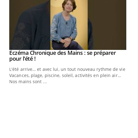
Eczéma Chronique des Mains : se préparer
Youtube
Youtube
pour l’été !
L'été arrive… et avec lui, un tout nouveau rythme de vie !
Vacances, plage, piscine, soleil, activités en plein air…
Nos mains sont ...
Dia
You
Le 
pers
ques