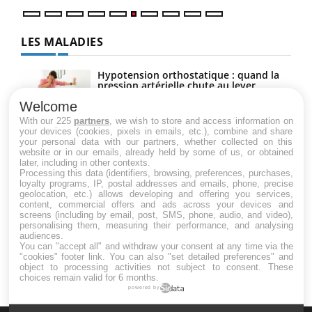
LES MALADIES
Hypotension orthostatique : quand la
pression artérielle chute au lever
Welcome
With our 225
partners
, we wish to store and access information on
your devices (cookies, pixels in emails, etc.), combine and share
Drépanocytose : une déformation des
your personal data with our partners, whether collected on this
globules rouges aux conséquences
website or in our emails, already held by some of us, or obtained
graves
later, including in other contexts.
Processing this data (identifiers, browsing, preferences, purchases,
loyalty programs, IP, postal addresses and emails, phone, precise
geolocation, etc.) allows developing and offering you services,
Maladie de Charcot (Sclérose latérale
content, commercial offers and ads across your devices and
amyotrophique)
screens (including by email, post, SMS, phone, audio, and video),
personalising them, measuring their performance, and analysing
audiences.
You can "accept all" and withdraw your consent at any time via the
"cookies" footer link
. You can also "set detailed preferences" and
object to processing activities not subject to consent. These
choices remain valid for 6 months.
powered by