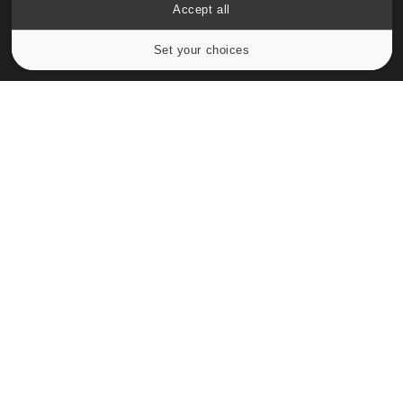
Accept all
Set your choices
Cookies settings
Le site santé de référence avec chaque jour toute l'actualité
médicale decryptée par des médecins en exercice et les
conseils des meilleurs spécialistes.
À PROPOS
Données personnelles et cookies
Qui sommes-nous
Conditions d'utilisation
Plan du site
Mentions Légales
Nous contacter