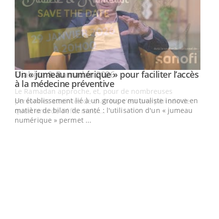
Un « jumeau numérique » pour faciliter l’accès
Youtube
Youtube
à la médecine préventive
Un établissement lié à un groupe mutualiste innove en
e
matière de bilan de santé : l'utilisation d'un « jumeau
numérique » permet ...
COU
You
Coup
vous
épis