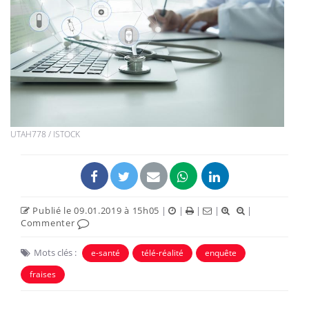
UTAH778 / ISTOCK
Publié le 09.01.2019 à 15h05
|
|
|
|
|
Commenter
Mots clés :
e-santé
télé-réalité
enquête
fraises