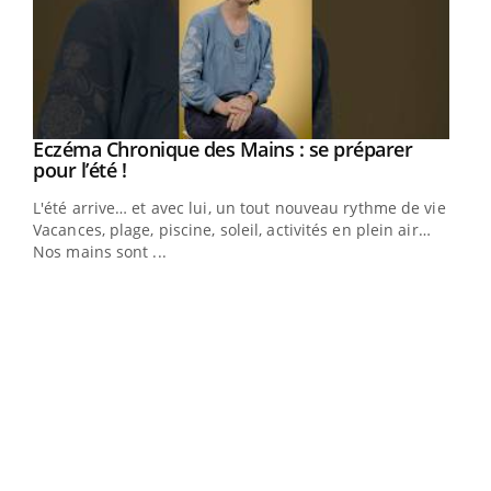
Eczéma Chronique des Mains : se préparer
Youtube
Youtube
pour l’été !
L'été arrive… et avec lui, un tout nouveau rythme de vie !
Vacances, plage, piscine, soleil, activités en plein air…
Nos mains sont ...
Dia
You
Le 
pers
ques