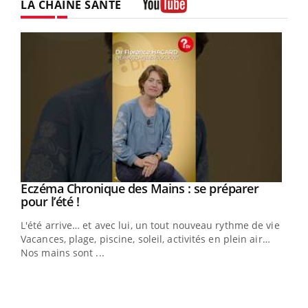
LA CHAÎNE SANTÉ
Youtube
Eczéma Chronique des Mains : se préparer
Youtube
Youtube
pour l’été !
L'été arrive… et avec lui, un tout nouveau rythme de vie !
Vacances, plage, piscine, soleil, activités en plein air…
Nos mains sont ...
Dia
You