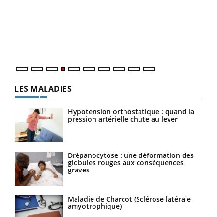
Le 
pers
ques
LES MALADIES
Hypotension orthostatique : quand la
pression artérielle chute au lever
Drépanocytose : une déformation des
globules rouges aux conséquences
graves
Maladie de Charcot (Sclérose latérale
amyotrophique)