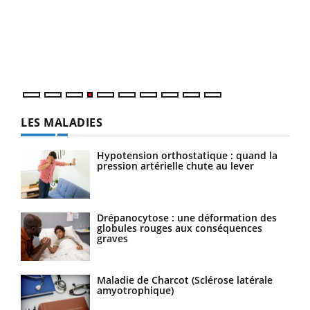
Le 
pers
ques
LES MALADIES
Hypotension orthostatique : quand la
pression artérielle chute au lever
Drépanocytose : une déformation des
globules rouges aux conséquences
graves
Maladie de Charcot (Sclérose latérale
amyotrophique)