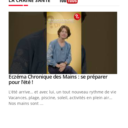
LA CHAÎNE SANTÉ
Youtube
Eczéma Chronique des Mains : se préparer
Youtube
Youtube
pour l’été !
L'été arrive… et avec lui, un tout nouveau rythme de vie !
Vacances, plage, piscine, soleil, activités en plein air…
Nos mains sont ...
Dia
You