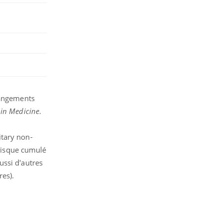
hangements
 in Medicine
.
itary non-
 risque cumulé
ussi d'autres
res).