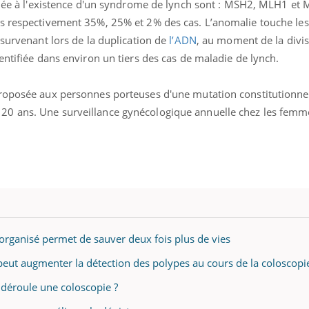
ociée à l'existence d'un syndrome de lynch sont : MSH2, MLH1 et
ualiste innove en matière de bilan de
é : l'utilisation d'un « jumeau
s respectivement 35%, 25% et 2% des cas. L’anomalie touche les
érique » permet ...
 survenant lors de la duplication de
l’ADN
, au moment de la divisi
entifiée dans environ un tiers des cas de maladie de lynch.
proposée aux personnes porteuses d'une mutation constitutionne
0 ans. Une surveillance gynécologique annuelle chez les femm
e organisé permet de sauver deux fois plus de vies
 peut augmenter la détection des polypes au cours de la coloscopi
 déroule une coloscopie ?