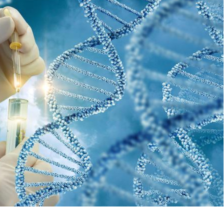
Grossesse et chaleur : ce
que dit la science
Le smartphone nuit-il à
l'apprentissage de la
lecture ?
Mordue par une tique en
vacances, elle reste dans
le coma pendant 42 jours