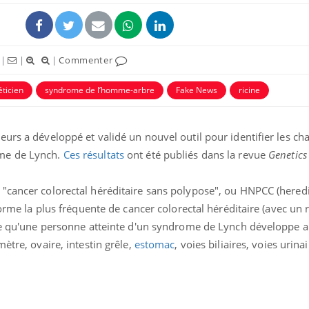
|
|
|
Commenter
ticien
syndrome de l’homme-arbre
Fake News
ricine
eurs a développé et validé un nouvel outil pour identifier les c
me de Lynch.
Ces résultats
ont été publiés dans la revue
Genetics
"cancer colorectal héréditaire sans polypose", ou HNPCC (hered
 forme la plus fréquente de cancer colorectal héréditaire (avec un
ble qu'une personne atteinte d'un syndrome de Lynch développe a
ètre, ovaire, intestin grêle,
estomac
, voies biliaires, voies urinai