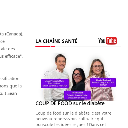
rta (Canada).
LA CHAÎNE SANTÉ
nce
 vie des
Youtube
s efficace",
ssification
mons que la
suit Sean
Youtube
COUP DE FOOD sur le diabète
Youtube
Coup de food sur le diabète, c'est votre
nouveau rendez-vous culinaire qui
bouscule les idées reçues ! Dans cet