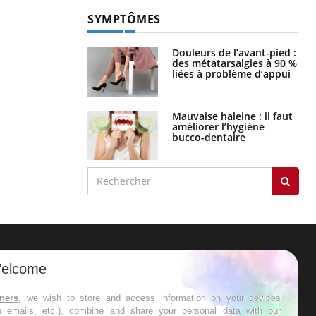
SYMPTÔMES
Douleurs de l’avant-pied :
des métatarsalgies à 90 %
liées à problème d’appui
Mauvaise haleine : il faut
améliorer l’hygiène
bucco-dentaire
ER
elcome
s les semaines les meilleures
tners
, we wish to store and access information on your devices
in emails, etc.), combine and share your personal data with our