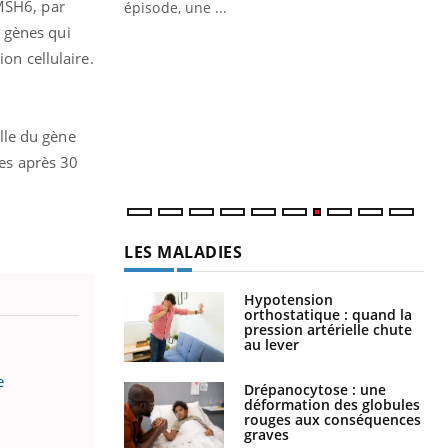
 MSH6, par
épisode, une ...
 gènes qui
Quand l’entreprise mise sur le bien
Ec
Youtube
You
on cellulaire.
Youtube
être global
quo
"Les rendez-vous de la santé et de la
Dan
qualité de vie au travail" de Pourquoi
der
lle du gène
Docteur reçoivent Régis Blugeon, DRH et
com
directeur ...
et é
es après 30
LES MALADIES
Hypotension
orthostatique : quand la
pression artérielle chute
au lever
e
Drépanocytose : une
déformation des globules
rouges aux conséquences
graves