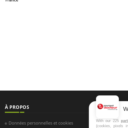
À PROPOS
NEWSLETT
W
Recevez toute
With our 225
par
Données personnelles et cookies
(cookies, pixels 
infos santé