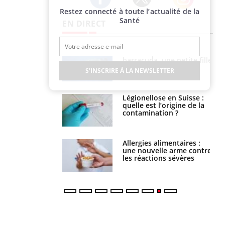
Restez connecté à toute l’actualité de la
Twitter
Facebook
Instagram
Santé
EN DIRECT
Mordue par un
Comment gérer le
barracuda, une petite fille
sommeil des enfants en
secourue grâce à un
vacances ?
S'INSCRIRE À LA NEWSLETTER
réflexe essentiel
Légionellose en Suisse :
Bilan prévention : ce que
quelle est l’origine de la
les kinés pourront
contamination ?
bientôt faire
Allergies alimentaires :
TDAH : quel est ce
une nouvelle arme contre
traitement autorisé aux
les réactions sévères
États-Unis ?