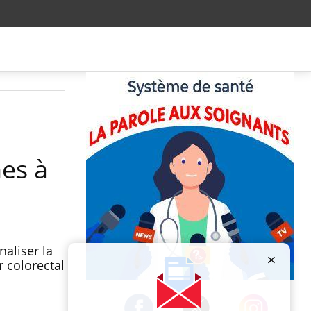
es à
aliser la
r colorectal
Publicité