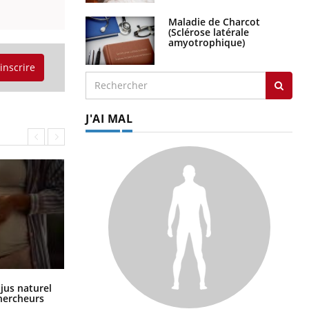
Maladie de Charcot
(Sclérose latérale
amyotrophique)
'inscrire
J'AI MAL
Comment oublier les écrans en
 jus naturel
vacances ?
chercheurs