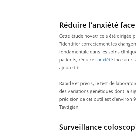
Réduire l'anxiété fac
Cette étude novatrice a été dirigée p
"Identifier correctement les chang
fondamentale dans les soins clinique
patients, réduire
l'anxiété
face au ris
ajoute-t-il.
Rapide et précis, le test de laboratoi
des variations génétiques dont la si
précision de cet outil est d'environ 
Tavtigian.
Youtube
 Mains : se
Diabète & Ramadan 2026
Un 
Youtube
You
outube
fac
Le Ramadan approche, et, pour de
pré
Surveillance coloscop
un tout nouveau
nombreuses personnes atteintes de
Un 
lage, piscine,
diabète, c'est une période de questions, de