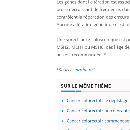
Les gènes dont l'altération est ass
mut
air… Nos mains
défis, mais ...
sant
ordre décroissant de fréquence, dan
num
contrôlent la réparation des erreurs
Aucune altération génétique n'est id
Une surveillance coloscopique est 
MSH2, MLH1 ou MSH6, dès l'âge de 2
ans est recommandée. *
*Source :
orpha.net
SUR LE MÊME THÈME
Cancer colorectal : le dépistag
Cancer colorectal : un colorant
Cancer colorectal : comment se