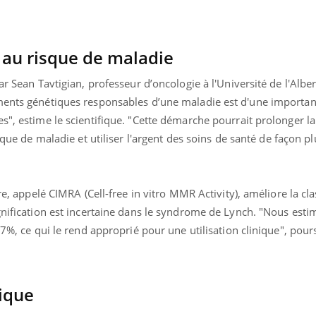
e au risque de maladie
ar Sean Tavtigian, professeur d’oncologie à l'Université de l'Albe
ements génétiques responsables d’une maladie est d'une importa
s", estime le scientifique. "Cette démarche pourrait prolonger la
que de maladie et utiliser l'argent des soins de santé de façon plu
re, appelé CIMRA (Cell-free in vitro MMR Activity), améliore la cla
gnification est incertaine dans le syndrome de Lynch. "Nous esti
97%, ce qui le rend approprié pour une utilisation clinique", pour
« jumeau numérique » pour
tube
iliter l’accès à la médecine
Youtube
ventive
ique
établissement lié à un groupe