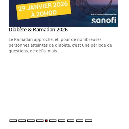
Youtube
Diabète & Ramadan 2026
Youtube
Le Ramadan approche, et, pour de nombreuses
vie !
personnes atteintes de diabète, c'est une période de
…
questions, de défis, mais ...
Un 
You
à l
Un é
mati
numé