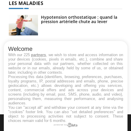
LES MALADIES
Hypotension orthostatique : quand la
pression artérielle chute au lever
Drépanocytose : une déformation des
globules rouges aux conséquences
Welcome
graves
With our 225
partners
, we wish to store and access information on
your devices (cookies, pixels in emails, etc.), combine and share
your personal data with our partners, whether collected on this
website or in our emails, already held by some of us, or obtained
Maladie de Charcot (Sclérose latérale
later, including in other contexts.
amyotrophique)
Processing this data (identifiers, browsing, preferences, purchases,
loyalty programs, IP, postal addresses and emails, phone, precise
geolocation, etc.) allows developing and offering you services,
content, commercial offers and ads across your devices and
screens (including by email, post, SMS, phone, audio, and video),
personalising them, measuring their performance, and analysing
audiences.
You can "accept all" and withdraw your consent at any time via the
"cookies" footer link
. You can also "set detailed preferences" and
object to processing activities not subject to consent. These
choices remain valid for 6 months.
powered by