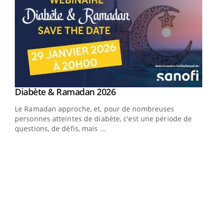
Youtube
Diabète & Ramadan 2026
Youtube
Le Ramadan approche, et, pour de nombreuses
personnes atteintes de diabète, c'est une période de
questions, de défis, mais ...
Un « jumeau numérique » pour faciliter l’accès
COU
Youtube
You
Youtube
à la médecine préventive
Coup
Un établissement lié à un groupe mutualiste innove en
vous
matière de bilan de santé : l'utilisation d'un « jumeau
épis