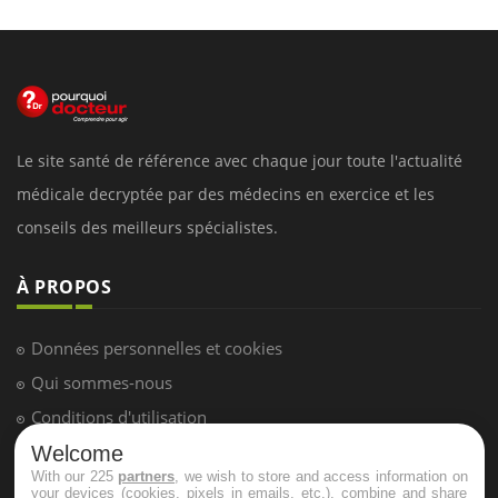
Le site santé de référence avec chaque jour toute l'actualité
médicale decryptée par des médecins en exercice et les
conseils des meilleurs spécialistes.
À PROPOS
Données personnelles et cookies
Qui sommes-nous
Conditions d'utilisation
Plan du site
Welcome
With our 225
partners
, we wish to store and access information on
Mentions Légales
your devices (cookies, pixels in emails, etc.), combine and share