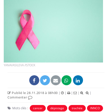
YANAVASILEVA /ISTOCK
Publié le 28.11.2018 à 08h00
|
|
|
|
|
Commenter
Mots clés :
cancer
dépistage
trachée
INNCO