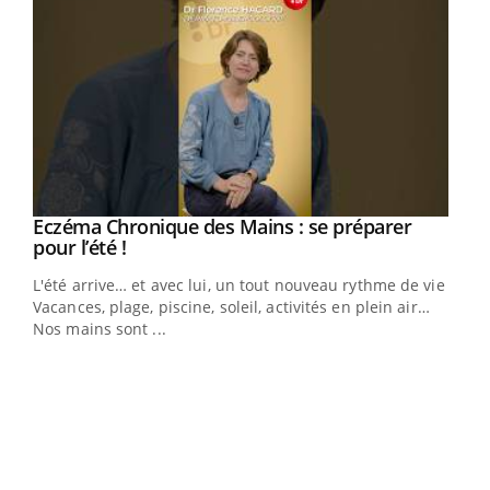
Eczéma Chronique des Mains : se préparer
Youtube
Youtube
pour l’été !
L'été arrive… et avec lui, un tout nouveau rythme de vie !
Vacances, plage, piscine, soleil, activités en plein air…
Nos mains sont ...
Dia
You
Le 
pers