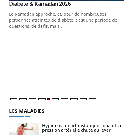
Youtube
Diabète & Ramadan 2026
Youtube
Le Ramadan approche, et, pour de nombreuses
personnes atteintes de diabète, c'est une période de
questions, de défis, mais ...
Un « jumeau numérique » pour faciliter l’accès
COU
Youtube
You
Youtube
à la médecine préventive
Coup
Un établissement lié à un groupe mutualiste innove en
vous
matière de bilan de santé : l'utilisation d'un « jumeau
épis
numérique » permet ...
LES MALADIES
Hypotension orthostatique : quand la
pression artérielle chute au lever