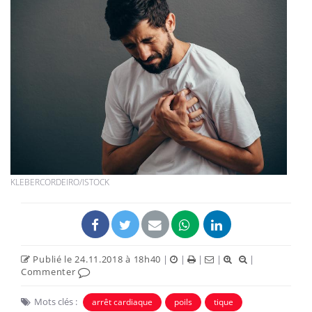
KLEBERCORDEIRO/ISTOCK
Publié le 24.11.2018 à 18h40
|
|
|
|
|
Commenter
Mots clés :
arrêt cardiaque
poils
tique