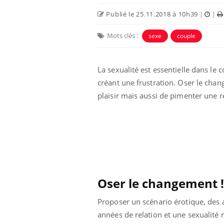
Publié le 25.11.2018 à 10h39
|
|
Mots clés :
sexe
couple
La sexualité est essentielle dans le 
créant une frustration. Oser le cha
Eczéma Chronique des Mains :
Car
Youtube
You
plaisir mais aussi de pimenter une r
Youtube
expliquer ma maladie
pré
Il y a des sujets qui sont faciles à aborder...
Fati
d'autres non ! D'un côté, poser des
mêm
questions sur la maladie d'un proche c'est
care
montrer ...
...
Oser le changement !
Proposer un scénario érotique, des a
années de relation et une sexualité r