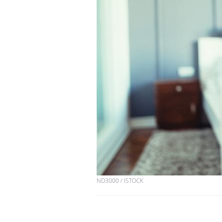
Chikungunya, dengue,
West Nile : que se passe-
t-il dans le sud de la
France ?
Les médicaments GLP-1
protègent-ils aussi les os
?
Cytomégalovirus : ce qui
change dans la prise en
charge des femmes
enceintes
ND3000 / ISTOCK