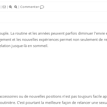
|
|
|
Commenter
couple. La routine et les années peuvent parfois diminuer l’envie e
ngement et les nouvelles expériences permet non seulement de r
ence en fer : comprendre pour
Insuline & Charge ment
tube
Youtube
elation jusque-là en sommeil.
Youtube
Yout
venir
osait en parler??
gue, irritabilité, brouillard mental ou
En 2026, l'insuline dans l
e alopécie… Les symptômes de la
reste entourée d'idées re
nce en fer sont multiples ce qui la rend
patients comme parfois ch
ccessoires ou de nouvelles positions n’est pas toujours facile a
outinière. C’est pourtant la meilleure façon de relancer une sexu