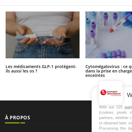
Les médicaments GLP-1 protègent-
Cytomégalovirus : ce q
ils aussi les os ?
dans la prise en char
enceintes
W
With our 225
par
(cookies, pixels 
À PROPOS
NEWSLETT
partners, whether c
or obtained later, i
Processing this da