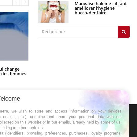
Mauvaise haleine : il faut
améliorer l’hygiène
bucco-dentaire
La sieste empêche-t-elle de dormir
ui change
la nuit ?
ge des femmes
elcome
tners
, we wish to store and access information on your devices
in emails, etc.), combine and share your personal data with our
ER
ollected on this website or in our emails, already held by some of us,
ncluding in other contexts.
ta (identifiers, browsing, preferences, purchases, loyalty programs,