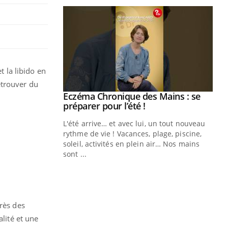
t la libido en
etrouver du
ale : et si on
Eczéma Chronique des Mains : se
Youtube
ube
Youtube
préparer pour l’été !
e diabète de type 2
L'été arrive… et avec lui, un tout nouveau
çues chez les
rythme de vie ! Vacances, plage, piscine,
ez les soignants.
soleil, activités en plein air… Nos mains
sont ...
Di
You
Le 
nom
dia
près des
défi
alité et une