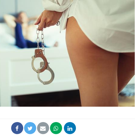
La sieste empêche-t-elle
Fortes c
de dormir la nuit ?
pourquo
noyade g
VIH : la fin du comprimé
Le Viagr
tous les jours se profile-t-
freiner 
elle enfin ?
cancer ?
Pourquoi votre ventre
Pourquo
gâche-t-il les premiers
de prot
jours de vos vacances ?
finalem