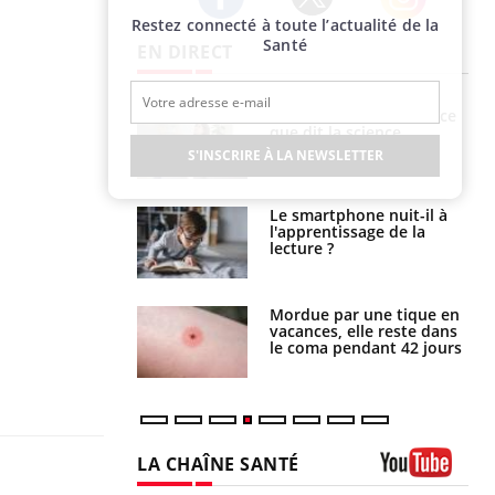
Restez connecté à toute l’actualité de la
Twitter
Facebook
Instagram
Santé
EN DIRECT
haleurs :
Grossesse et chaleur : ce
i le risque de
que dit la science
rimpe-t-il ?
S'INSCRIRE À LA NEWSLETTER
a pourrait-il
Le smartphone nuit-il à
la propagation du
l'apprentissage de la
lecture ?
i manger moins
Mordue par une tique en
éines pourrait
vacances, elle reste dans
ent être bénéfique
le coma pendant 42 jours
LA CHAÎNE SANTÉ
Youtube