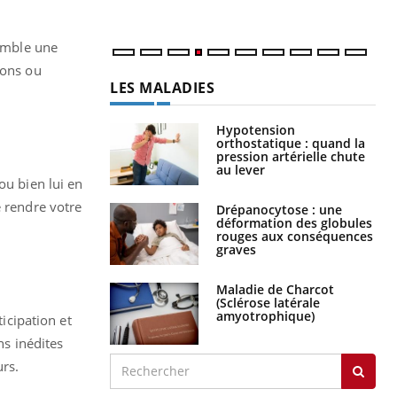
semble une
ions ou
LES MALADIES
Hypotension
orthostatique : quand la
pression artérielle chute
au lever
ou bien lui en
e rendre votre
Drépanocytose : une
déformation des globules
rouges aux conséquences
graves
Maladie de Charcot
(Sclérose latérale
amyotrophique)
ticipation et
ns inédites
urs.