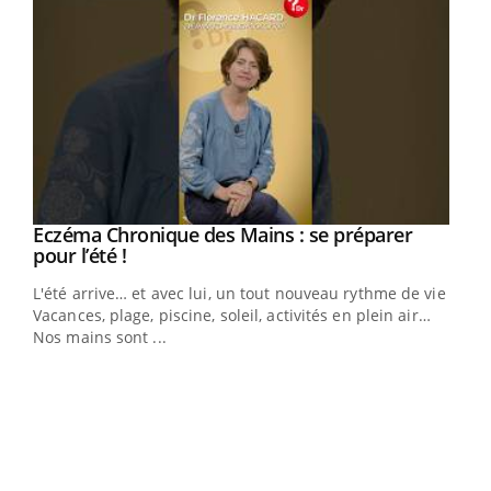
Eczéma Chronique des Mains : se préparer
Youtube
Youtube
pour l’été !
L'été arrive… et avec lui, un tout nouveau rythme de vie !
Vacances, plage, piscine, soleil, activités en plein air…
Nos mains sont ...
Dia
You
Le 
pers