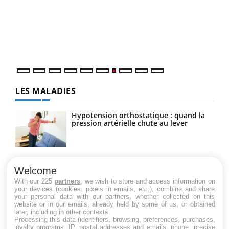
"Les
trav
DRH 
LES MALADIES
Hypotension orthostatique : quand la
pression artérielle chute au lever
Drépanocytose : une déformation des
globules rouges aux conséquences
Welcome
graves
With our 225
partners
, we wish to store and access information on
your devices (cookies, pixels in emails, etc.), combine and share
your personal data with our partners, whether collected on this
website or in our emails, already held by some of us, or obtained
Maladie de Charcot (Sclérose latérale
later, including in other contexts.
amyotrophique)
Processing this data (identifiers, browsing, preferences, purchases,
loyalty programs, IP, postal addresses and emails, phone, precise