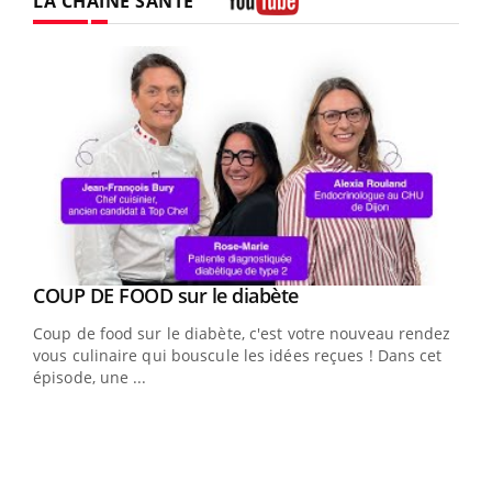
LA CHAÎNE SANTÉ
Youtube
Youtube
cès
COUP DE FOOD sur le diabète
Youtube
Coup de food sur le diabète, c'est votre nouveau rendez-
 en
vous culinaire qui bouscule les idées reçues ! Dans cet
u
épisode, une ...
Qua
You