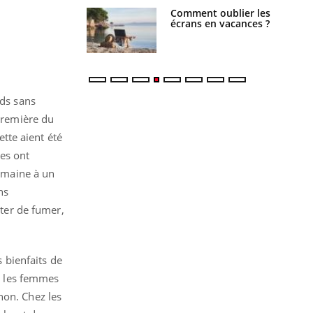
Comment oublier les
Chikungunya, dengue,
écrans en vacances ?
West Nile : que se passe-
t-il dans le sud de la
France ?
ids sans
 première du
ette aient été
ces ont
emaine à un
ns
êter de fumer,
.
s bienfaits de
ez les femmes
non. Chez les