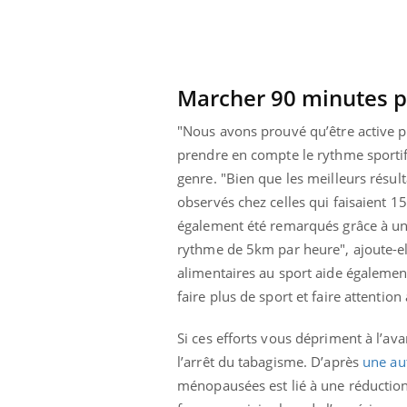
solaire du 12 août
Bébés, jeunes enfants :
erres adaptés,
quelle trousse à
dispensable pour
pharmacie pour les
 des yeux”
vacances ?
Marcher 90 minutes pa
"Nous avons prouvé qu’être active ph
prendre en compte le rythme sportif 
genre. "Bien que les meilleurs résulta
observés chez celles qui faisaient 
également été remarqués grâce à u
rythme de 5km par heure", ajoute-el
alimentaires au sport aide également 
faire plus de sport et faire attention
Si ces efforts vous dépriment à l’ava
l’arrêt du tabagisme. D’après
une au
ménopausées est lié à une réduction