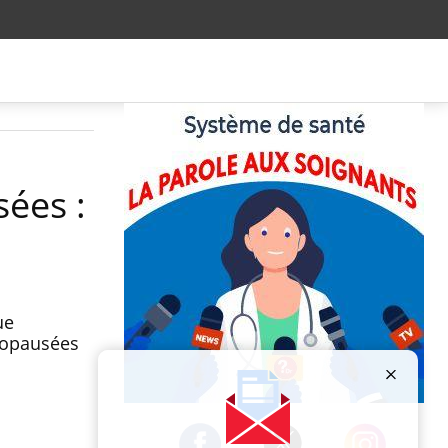
ées :
ue
nopausées
Publicité