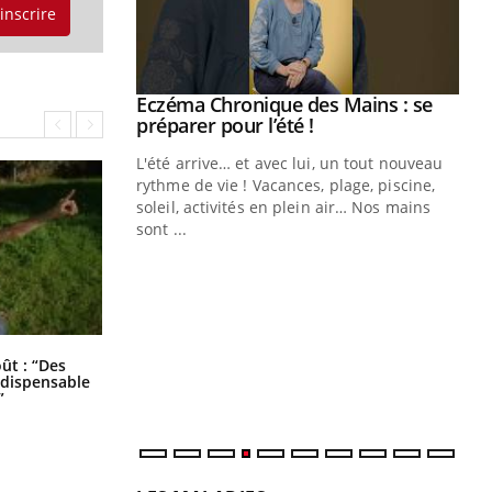
'inscrire
Eczéma Chronique des Mains : se
Youtube
Youtube
préparer pour l’été !
L'été arrive… et avec lui, un tout nouveau
rythme de vie ! Vacances, plage, piscine,
soleil, activités en plein air… Nos mains
sont ...
Youtube
Diabète & Ramadan 2026
Un
Youtube
You
fac
Le Ramadan approche, et, pour de
pr
nombreuses personnes atteintes de
Un 
diabète, c'est une période de questions, de
mut
défis, mais ...
Les troubles du sommeil modifient
oût : “Des
san
votre cerveau !
indispensable
num
”