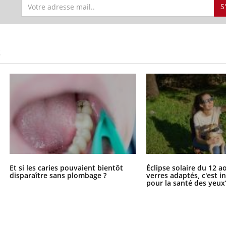
S
uline & Charge mentale : et si on
tube
S
Youtube
it en parler??
026, l'insuline dans le diabète de type 2
e entourée d'idées reçues chez les
ients comme parfois chez les soignants.
Et si les caries pouvaient bientôt
Éclipse solaire du 12 a
disparaître sans plombage ?
verres adaptés, c'est 
pour la santé des yeux