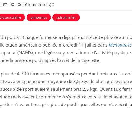
|
|
|
Commenter
diovasculaire
printemps
spiruline fer
dre du poids". Chaque fumeuse a déjà prononcé cette phrase au mo
lle étude américaine publiée mercredi 11 juillet dans
Menopause
nopause (NAMS), une légère augmentation de l’activité physique 
e la prise de poids après l’arrêt de la cigarette.
i plus de 4 700 fumeuses ménopausées pendant trois ans. Ils on
arette avaient gagné une moyenne de 3,5 kgs de plus que les autr
Syndrome métabolique :
quels sont les meilleurs
 beaucoup de sport avaient seulement pris 2,5 kgs. Quant aux fe
exercices physiques ?
’étude mais avaient commencé à s’y mettre vers la fin et avaient 
 elles n’avaient pas pris plus de poids que celles qui n’avaient j
Comment éviter une otite
pendant les vacances ?