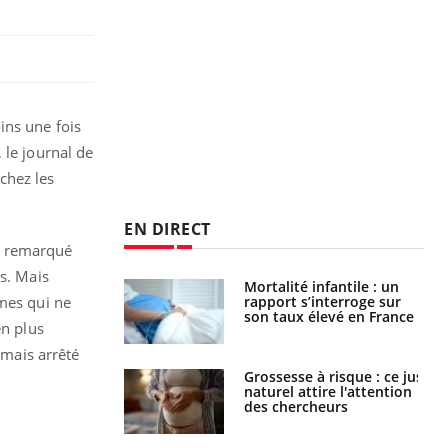
ins une fois
, le journal de
chez les
EN DIRECT
t remarqué
es. Mais
Mortalité infantile : un
Toujours connectés :
rapport s’interroge sur
comment le travail
mmes qui ne
son taux élevé en France
empiète de plus en plus
en plus
sur nos soirées
amais arrêté
Grossesse à risque : ce jus
Cancer colorectal : une
naturel attire l'attention
stratégie simple aurait
des chercheurs
changé la donne au Pays
basque