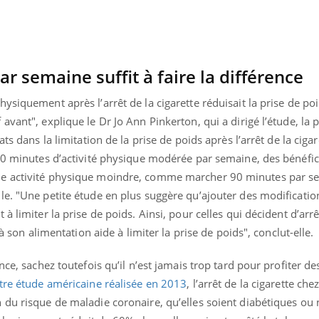
Hantavirus : un cas
détecté chez un touriste
en France
r semaine suffit à faire la différence
ysiquement après l’arrêt de la cigarette réduisait la prise de po
avant", explique le Dr Jo Ann Pinkerton, qui a dirigé l’étude, la
ts dans la limitation de la prise de poids après l’arrêt de la cigar
150 minutes d’activité physique modérée par semaine, des bénéfi
ne activité physique moindre, comme marcher 90 minutes par s
le. "Une petite étude en plus suggère qu’ajouter des modificatio
à limiter la prise de poids. Ainsi, pour celles qui décident d’arr
 à son alimentation aide à limiter la prise de poids", conclut-elle
nce, sachez toutefois qu’il n’est jamais trop tard pour profiter de
tre étude américaine réalisée en 2013
, l’arrêt de la cigarette ch
 du risque de maladie coronaire, qu’elles soient diabétiques ou 