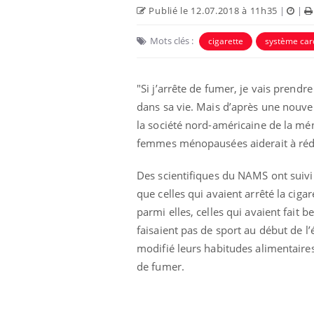
Publié le 12.07.2018 à 11h35
|
|
Mots clés :
cigarette
système car
"Si j’arrête de fumer, je vais pren
dans sa vie. Mais d’après une nouve
la société nord-américaine de la mé
femmes ménopausées aiderait à réduir
Des scientifiques du NAMS ont suiv
que celles qui avaient arrêté la cig
en vacances :
Les troubles du sommeil
u signe d’une
modifient votre cerveau !
parmi elles, celles qui avaient fait
?
faisaient pas de sport au début de l
modifié leurs habitudes alimentaires,
 caries pouvaient
Mon enfant est-il trop
de fumer.
disparaître sans
sensible ou simplement
e ?
très empathique ?