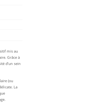
sitif mis au
ire. Grâce à
ité d’un sein
aire (ou
élicate. La
sque
age.