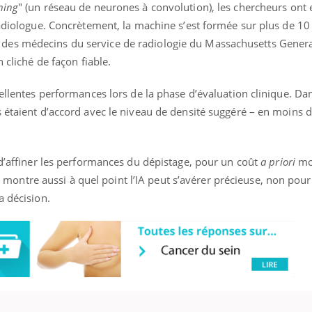
Docteur reçoivent Régis 
ode, une ...
ning
" (un réseau de neurones à convolution), les chercheurs ont 
directeur ...
radiologue. Concrètement, la machine s’est formée sur plus de 1
es médecins du service de radiologie du Massachusetts General
 cliché de façon fiable.
cellentes performances lors de la phase d’évaluation clinique. Da
s étaient d’accord avec le niveau de densité suggéré – en moins 
 d’affiner les performances du dépistage, pour un coût
a priori
mo
 Il montre aussi à quel point l’IA peut s’avérer précieuse, non pou
a décision.