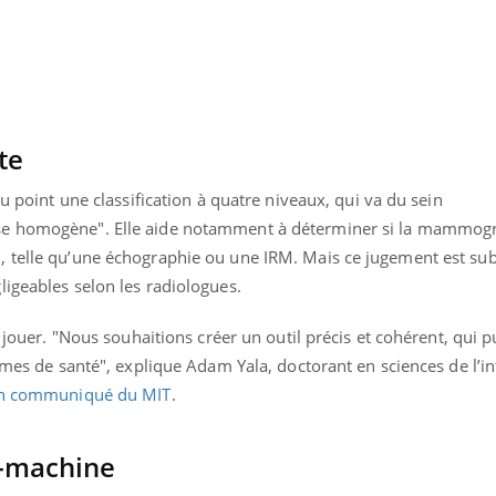
te
au point une classification à quatre niveaux, qui va du sein
se homogène". Elle aide notamment à déterminer si la mammogr
 telle qu’une échographie ou une IRM. Mais ce jugement est subj
igeables selon les radiologues.
à jouer. "Nous souhaitions créer un outil précis et cohérent, qui p
tèmes de santé", explique Adam Yala, doctorant en sciences de l’i
n communiqué du MIT
.
Youtube
P DE FOOD sur le diabète
Quand l’entreprise mi
tube
Youtube
Youtube
être global
 de food sur le diabète, c'est votre
-machine
"Les rendez-vous de la sa
veau rendez-vous culinaire qui
qualité de vie au travail"
cule les idées reçues ! Dans cet