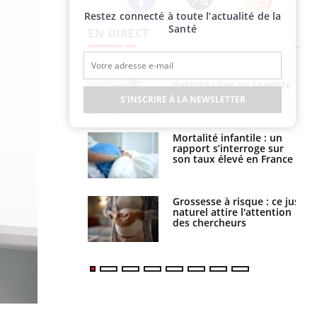
Restez connecté à toute l’actualité de la
Twitter
Facebook
Instagram
Santé
EN DIRECT
Hantavirus : un cas
détecté chez un touriste
en France
S'INSCRIRE À LA NEWSLETTER
Mortalité infantile : un
rapport s’interroge sur
son taux élevé en France
Grossesse à risque : ce jus
naturel attire l'attention
des chercheurs