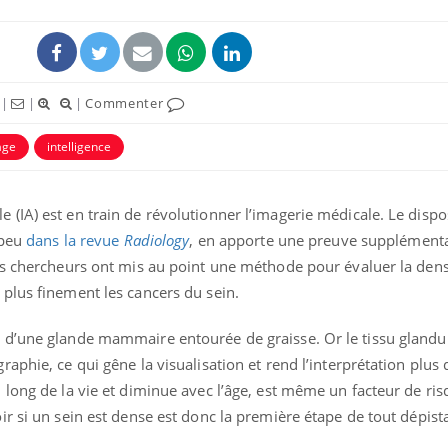
|
|
|
Commenter
age
intelligence
ielle (IA) est en train de révolutionner l’imagerie médicale. Le dispo
 peu
dans la revue
Radiology
, en apporte une preuve supplémenta
es chercheurs ont mis au point une méthode pour évaluer la dens
plus finement les cancers du sein.
d’une glande mammaire entourée de graisse. Or le tissu glandul
phie, ce qui gêne la visualisation et rend l’interprétation plus d
long de la vie et diminue avec l’âge, est même un facteur de ri
r si un sein est dense est donc la première étape de tout dépist