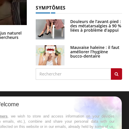
SYMPTÔMES
Douleurs de l’avant-pied :
des métatarsalgies à 90 %
liées à problème d’appui
Comment oublier les écrans en
 jus naturel
vacances ?
chercheurs
Mauvaise haleine : il faut
améliorer l’hygiène
bucco-dentaire
elcome
ER
tners
, we wish to store and access information on your devices
in emails, etc.), combine and share your personal data with our
s les semaines les meilleures
ollected on this website or in our emails, already held by some of us,