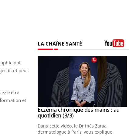
LA CHAÎNE SANTÉ
Youtube
aphie doit
ectif, et peut
uisse être
nformation et
se sur le bien
Eczéma chronique des mains : au
Youtube
Youtube
quotidien (3/3)
nté et de la
Dans cette vidéo, le Dr Inès Zaraa,
 de Pourquoi
dermatologue à Paris, vous explique