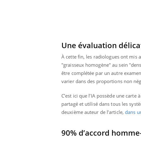
Une évaluation délica
À cette fin, les radiologues ont mis 
"graisseux homogène" au sein "den
être complétée par un autre examen,
varier dans des proportions non négl
C’est ici que l’IA possède une carte 
partagé et utilisé dans tous les sys
deuxième auteur de l’article,
dans u
Youtube
026
Un « jumeau numérique » pour
COU
Youtube
You
faciliter l’accès à la médecine
 pour de
Youtube
Coup
préventive
90% d’accord homme
eintes de
nou
Un établissement lié à un groupe
 de questions, de
bous