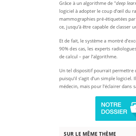
mutualiste innove en matière de bilan de
épis
Grâce à un algorithme de "
deep lear
santé : l'utilisation d'un « jumeau
logiciel à adopter le coup d’œil du 
numérique » permet ...
mammographies pré-étiquetées par d
ce, jusqu’à être capable de classer un
Et de fait, le système a montré d’ex
90% des cas, les experts radiologue
de calcul – par l’algorithme.
Un tel dispositif pourrait permettre
puisqu’il s’agit d’un simple logiciel.
médecin, mais pour l’éclairer dans s
SUR LE MÊME THÈME