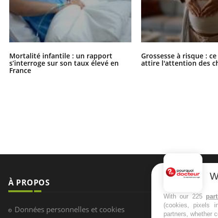
Mortalité infantile : un rapport
Grossesse à risque : ce
s’interroge sur son taux élevé en
attire l'attention des 
France
W
À PROPOS
NEWSLETT
With our 225
par
(cookies, pixels 
Recevez toute
Données personnelles et cookies
partners, whether c
infos santé