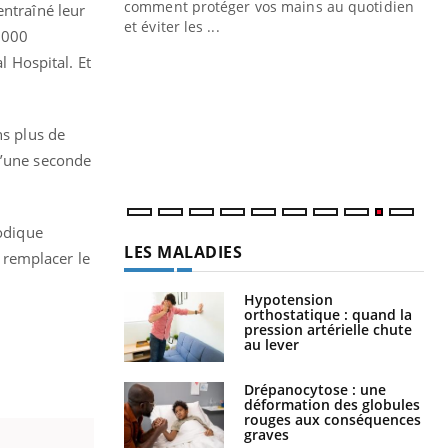
Blugeon, DRH et
comment protéger vos mains au quotidien
entraîné leur
et éviter les ...
0 000
Ec
You
sy
 Hospital. Et
Une
sèc
ns plus de
per
irri
d’une seconde
dique
LES MALADIES
r remplacer le
Hypotension
orthostatique : quand la
pression artérielle chute
au lever
Drépanocytose : une
déformation des globules
rouges aux conséquences
graves