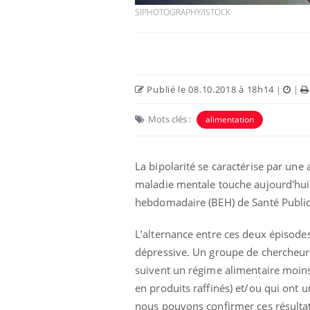
SIPHOTOGRAPHY/ISTOCK
Publié le 08.10.2018 à 18h14
|
|
Mots clés :
alimentation
La bipolarité se caractérise par une
maladie mentale touche aujourd'hui 
Les troubles du sommeil
hebdomadaire (BEH) de Santé Publi
modifient votre cerveau !
L’alternance entre ces deux épisodes
dépressive. Un groupe de chercheurs
Mon enfant est-il trop
suivent un régime alimentaire moins
sensible ou simplement
très empathique ?
en produits raffinés)
et/ou qui ont u
nous pouvons confirmer ces résultats