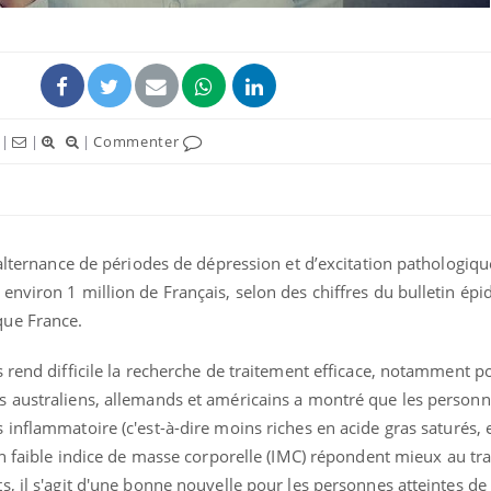
|
|
|
Commenter
 alternance de périodes de dépression et d’excitation pathologiqu
environ 1 million de Français, selon des chiffres du bulletin ép
Syndrome métabolique :
Mortalit
que France.
quels sont les meilleurs
rapport 
exercices physiques ?
son tau
 rend difficile la recherche de traitement efficace, notamment p
 australiens, allemands et américains a montré que les personn
Comment éviter une otite
Grossess
 inflammatoire (c'est-à-dire moins riches
en acide gras saturés, 
pendant les vacances ?
naturel 
des che
n faible indice de masse corporelle (IMC) répondent mieux au tra
, il s'agit d'une bonne nouvelle pour les personnes atteintes de