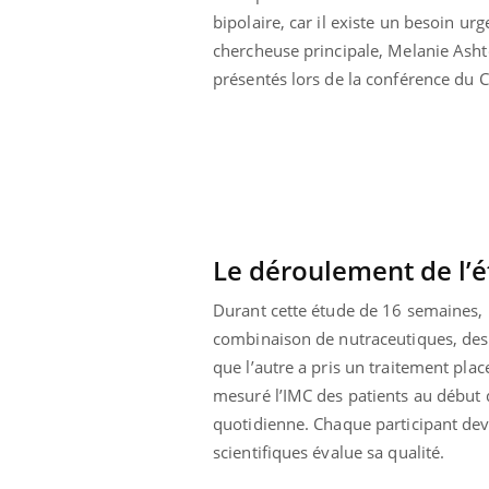
Bébés, jeunes enfants :
bipolaire, car il existe un besoin ur
quelle trousse à
chercheuse principale, Melanie Ashto
pharmacie pour les
vacances ?
présentés lors de la conférence du
Le déroulement de l’
Durant cette étude de 16 semaines, l
combinaison de nutraceutiques, des 
que l’autre a pris un traitement pla
mesuré l’IMC des patients au début d
quotidienne. Chaque participant deva
scientifiques évalue sa qualité.