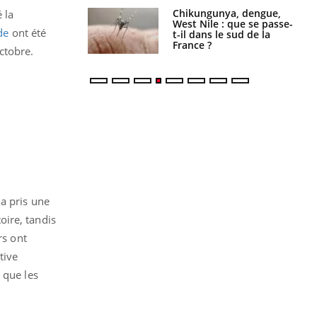
 oublier les
Chikungunya, dengue,
 la
en vacances ?
West Nile : que se passe-
de
ont été
t-il dans le sud de la
France ?
ctobre.
a pris une
oire, tandis
rs ont
tive
 que les