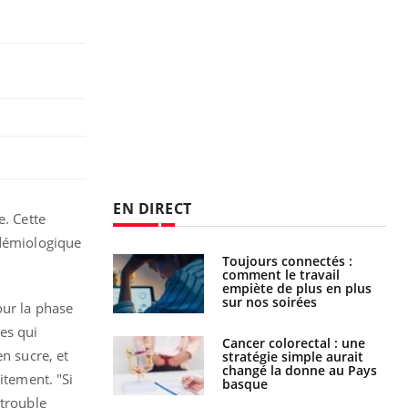
EN DIRECT
e. Cette
idémiologique
é infantile : un
Toujours connectés :
s’interroge sur
comment le travail
x élevé en France
empiète de plus en plus
sur nos soirées
our la phase
es qui
e à risque : ce jus
Cancer colorectal : une
en sucre, et
attire l'attention
stratégie simple aurait
rcheurs
changé la donne au Pays
itement. "Si
basque
 trouble