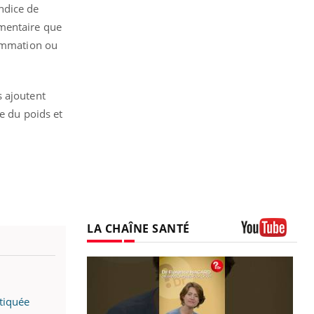
ndice de
émentaire que
lammation ou
s ajoutent
ce du poids et
LA CHAÎNE SANTÉ
Youtube
tiquée