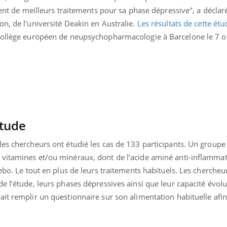
Hantavirus : un cas
Comment
gent de meilleurs traitements pour sa phase dépressive", a déclaré
détecté chez un touriste
écrans 
n, de l'université Deakin en Australie.
Les résultats de cette étu
en France
 Collège européen de neupsychopharmacologie à Barcelone le 7 o
étude
es chercheurs ont étudié les cas de 133 participants. Un groupe 
vitamines et/ou minéraux, dont de l’acide aminé anti-inflammat
cebo. Le tout en plus de leurs traitements habituels. Les chercheu
e l’étude, leurs phases dépressives ainsi que leur capacité évolu
it remplir un questionnaire sur son alimentation habituelle afin