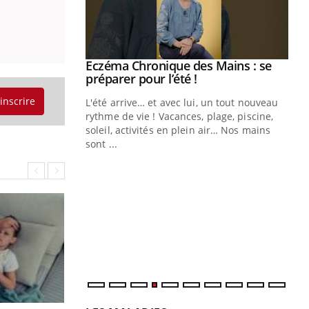
ale : et si on
Eczéma Chronique des Mains : se
Youtube
ube
Youtube
préparer pour l’été !
'inscrire
e diabète de type 2
L'été arrive… et avec lui, un tout nouveau
çues chez les
rythme de vie ! Vacances, plage, piscine,
ez les soignants.
soleil, activités en plein air… Nos mains
sont ...
Di
You
Le 
nom
dia
défi