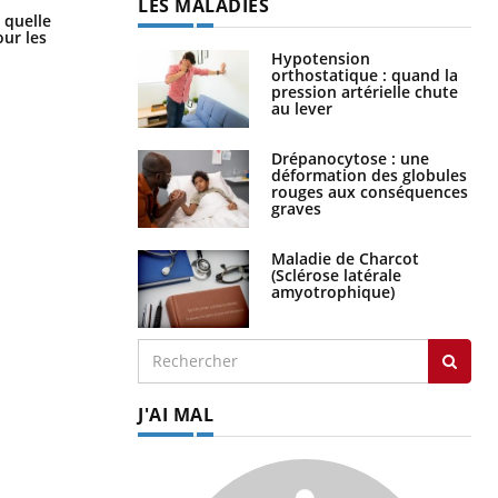
LES MALADIES
Syndrome métabolique : quels sont
 quelle
les meilleurs exercices physiques ?
ur les
Hypotension
orthostatique : quand la
pression artérielle chute
au lever
Drépanocytose : une
déformation des globules
rouges aux conséquences
graves
Maladie de Charcot
(Sclérose latérale
amyotrophique)
J'AI MAL