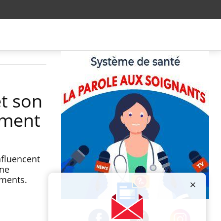
et son
tement
nfluencent
Une
ements.
Publicité