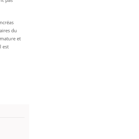
SYMPTÔMES
ancréas
Douleurs de l’avant-pied :
des métatarsalgies à 90 %
daires du
liées à problème d’appui
 mature et
l est
Mauvaise haleine : il faut
améliorer l’hygiène
bucco-dentaire