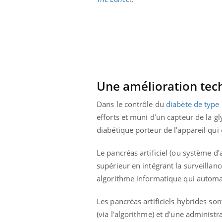
Une amélioration tec
Dans le contrôle du
diabète de type
efforts et muni d’un capteur de la gl
diabétique porteur de l’appareil qui 
Le pancréas artificiel (ou système d
supérieur en intégrant la surveillan
prendre pour
Insuline & Charge mentale : et si on
Ecz
algorithme informatique qui automati
Youtube
You
Youtube
osait en parler??
pré
Les pancréas artificiels hybrides so
llard mental ou
En 2026, l'insuline dans le diabète de type 2
L'ét
(via l'algorithme) et d'une administr
tômes de la
reste entourée d'idées reçues chez les
ryth