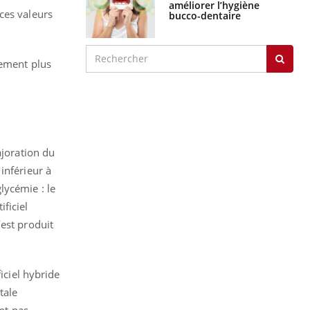
ces valeurs
Maladie de Charcot
(Sclérose latérale
amyotrophique)
vement plus
J'AI MAL
ajoration du
inférieur à
lycémie : le
ficiel
est produit
iciel hybride
tale
ent pas