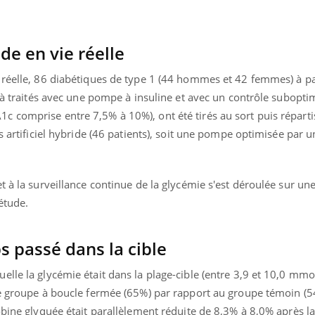
il, activités en plein air… Nos mains
défis, mais ...
 ...
e en vie réelle
 réelle, 86 diabétiques de type 1 (44 hommes et 42 femmes) à pa
éjà traités avec une pompe à insuline et avec un contrôle subopti
 comprise entre 7,5% à 10%), ont été tirés au sort puis réparti
s artificiel hybride (46 patients), soit une pompe optimisée par 
t à la surveillance continue de la glycémie s'est déroulée sur un
étude.
 passé dans la cible
lle la glycémie était dans la plage-cible (entre 3,9 et 10,0 mmol/
le groupe à boucle fermée (65%) par rapport au groupe témoin (5
obine glyquée était parallèlement réduite de 8,3% à 8,0% après l