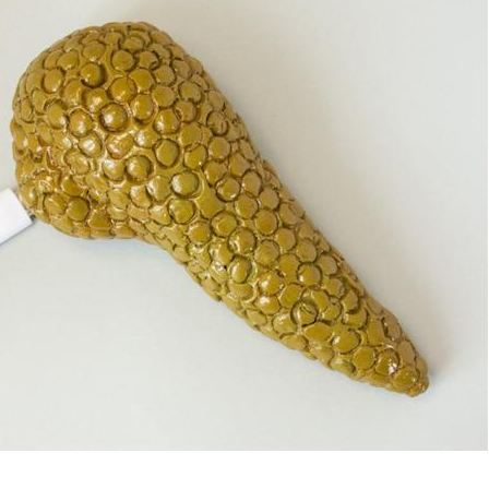
Grossesse et chaleur : ce
Mordue 
que dit la science
barracud
secouru
réflexe 
Le smartphone nuit-il à
Légionel
l'apprentissage de la
quelle e
lecture ?
contami
Mordue par une tique en
Allergie
vacances, elle reste dans
une nou
le coma pendant 42 jours
les réac