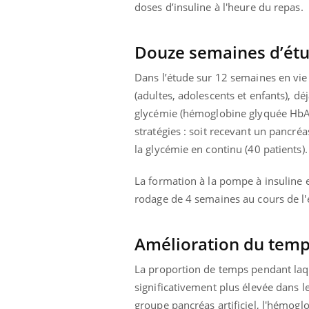
les ce qui la rend
patients comme parfois chez les soignants.
sole
doses d’insuline à l'heure du repas.
sont
Douze semaines d’étud
Dans l’étude sur 12 semaines en vie
(adultes, adolescents et enfants), d
glycémie (hémoglobine glyquée HbA1c
stratégies : soit recevant un pancréa
la glycémie en continu (40 patients).
La formation à la pompe à insuline e
rodage de 4 semaines au cours de l'
Amélioration du temps
La proportion de temps pendant laque
significativement plus élevée dans 
groupe pancréas artificiel, l'hémogl