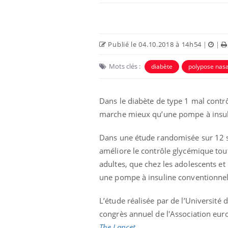
Publié le 04.10.2018 à 14h54
|
|
Mots clés :
diabète
polypose nasa
Dans le diabète de type 1 mal contrôl
marche mieux qu’une pompe à insuli
Dans une étude randomisée sur 12 sema
améliore le contrôle glycémique tout
adultes, que chez les adolescents et 
une pompe à insuline conventionnel
L’étude réalisée par de l’Université 
congrès annuel de l'Association euro
The Lancet
.