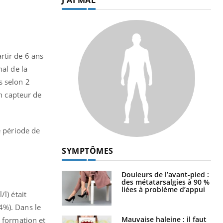
mutualiste innove en matière de bilan de
santé : l'utilisation d'un « jumeau
CO
You
numérique » permet ...
Cou
nou
rtir de 6 ans
bou
mal de la
épi
s selon 2
un capteur de
LES MALADIES
e période de
Hypotension
orthostatique : quand la
pression artérielle chute
au lever
Drépanocytose : une
l) était
déformation des globules
4%). Dans le
rouges aux conséquences
graves
a formation et