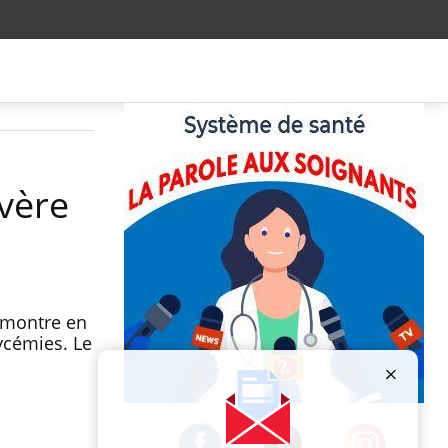
avère
démontre en
ycémies. Le
Publicité