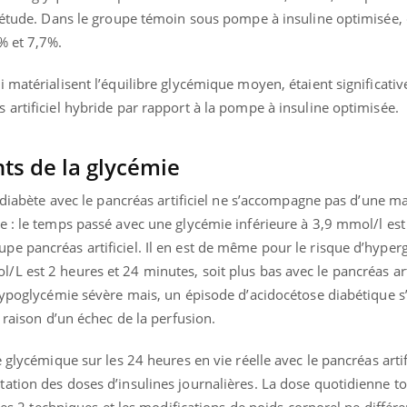
l'étude. Dans le groupe témoin sous pompe à insuline optimisée, 
% et 7,7%.
 matérialisent l’équilibre glycémique moyen, étaient significati
artificiel hybride par rapport à la pompe à insuline optimisée.
ts de la glycémie
u diabète avec le pancréas artificiel ne s’accompagne pas d’une m
 : le temps passé avec une glycémie inférieure à 3,9 mmol/l est 
e pancréas artificiel. Il en est de même pour le risque d’hyperg
 est 2 heures et 24 minutes, soit plus bas avec le pancréas arti
hypoglycémie sévère mais, un épisode d’acidocétose diabétique s’
 raison d’un échec de la perfusion.
 glycémique sur les 24 heures en vie réelle avec le pancréas artif
ation des doses d’insulines journalières. La dose quotidienne to
 les 2 techniques et les modifications de poids corporel ne différ