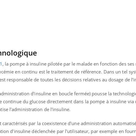
hnologique
 1
, la pompe à insuline pilotée par le malade en fonction des ses 
ycémie en continu est le traitement de référence. Dans un tel sys
est responsable de toutes les décisions relatives au dosage de l’i
'administration d'insuline en boucle fermée) pousse la technolog
ce continue du glucose directement dans la pompe à insuline via
éma Chronique des Mains : se
Diabète & Ramadan 
se l'administration de l'insuline.
tube
Youtube
Youtube
parer pour l’été !
Le Ramadan approche, et,
nt caractérisés par la coexistence d'une administration automatisé
é arrive… et avec lui, un tout nouveau
nombreuses personnes at
ation d'insuline déclenchée par l'utilisateur, par exemple en four
me de vie ! Vacances, plage, piscine,
diabète, c'est une périod