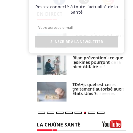
Restez connecté à toute l’actualité de la
Twitter
Facebook
Instagram
Santé
EN DIRECT
par un
Comment gérer le
a, une petite fille
sommeil des enfants en
e grâce à un
vacances ?
S'INSCRIRE À LA NEWSLETTER
essentiel
lose en Suisse :
Bilan prévention : ce que
st l’origine de la
les kinés pourront
nation ?
bientôt faire
s alimentaires :
TDAH : quel est ce
velle arme contre
traitement autorisé aux
tions sévères
États-Unis ?