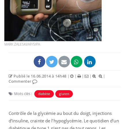
MARK ZALESKI/AP/SIPA
Publié le 16.06.2014 à 14h48
|
|
|
|
|
Commenter
Mots clés :
diabète
gluten
Contrôle de la glycémie au bout du doigt, injections
d’insuline, crainte de l’hypoglycémie. Le quotidien d’un
diabétique de type 1 n’est pas de tout repos. Les