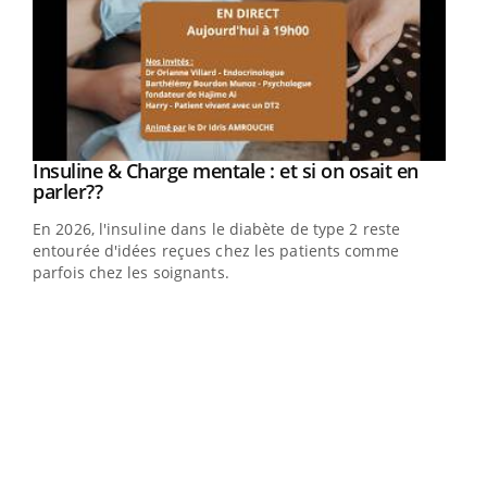
Youtube
Insuline & Charge mentale : et si on osait en
Youtube
Youtube
parler??
En 2026, l'insuline dans le diabète de type 2 reste
entourée d'idées reçues chez les patients comme
parfois chez les soignants.
Ecz
You
pour
L'ét
Vaca
Nos 