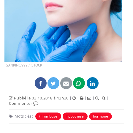
RYANKING999 / ISTOCK
Publié le 03.10.2018 à 13h30
|
|
|
|
|
Commenter
Mots clés :
thrombose
hypothèse
hormone