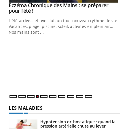
Eczéma Chronique des Mains : se préparer
Youtube
Youtube
pour l’été !
L'été arrive… et avec lui, un tout nouveau rythme de vie !
Vacances, plage, piscine, soleil, activités en plein air…
Nos mains sont ...
Youtube
Diabète & Ramadan 2026
Un 
Youtube
You
à l
Le Ramadan approche, et, pour de nombreuses
Un é
personnes atteintes de diabète, c'est une période de
mati
questions, de défis, mais ...
numé
LES MALADIES
Hypotension orthostatique : quand la
pression artérielle chute au lever