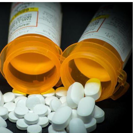
Comment oublier les
Chikung
écrans en vacances ?
West Nil
t-il dan
France ?
Toujours connectés :
Les méd
comment le travail
protègen
empiète de plus en plus
?
sur nos soirées
Cancer colorectal : une
Cytomég
stratégie simple aurait
change d
changé la donne au Pays
charge 
basque
enceint