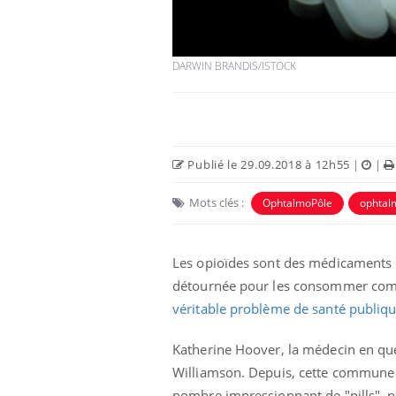
Car
You
DARWIN BRANDIS/ISTOCK
pré
Fati
mêm
care
...
Publié le 29.09.2018 à 12h55
|
|
Eczéma Chronique des Mains :
Youtube
Youtube
expliquer ma maladie
Mots clés :
OphtalmoPôle
ophtal
Il y a des sujets qui sont faciles à aborder...
d'autres non ! D'un côté, poser des
questions sur la maladie d'un proche c'est
Les opioïdes sont des médicaments pr
montrer ...
détournée pour les consommer comme
véritable problème de santé publiq
Katherine Hoover, la médecin en que
Williamson. Depuis, cette commune 
nombre impressionnant de "pills", p