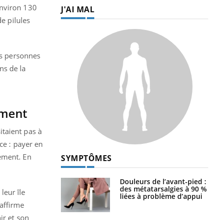
environ 130
J'AI MAL
e pilules
es personnes
ns de la
ement
taient pas à
ce : payer en
ement. En
SYMPTÔMES
Douleurs de l’avant-pied :
des métatarsalgies à 90 %
leur île
liées à problème d’appui
 affirme
ir et son