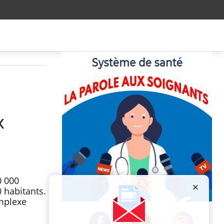
x
0 000
 habitants.
omplexe
Publicité