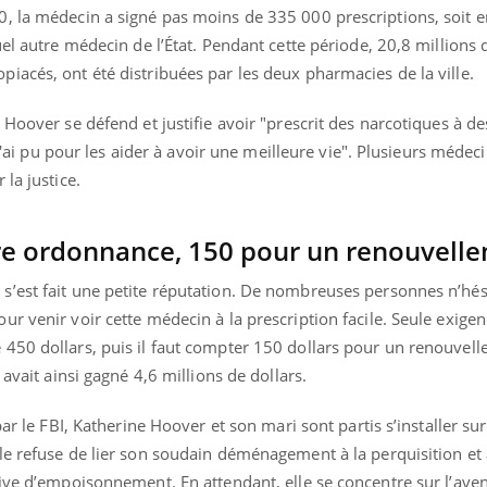
, la médecin a signé pas moins de 335 000 prescriptions, soit 
el autre médecin de l’État. Pendant cette période, 20,8 millions d
iacés, ont été distribuées par les deux pharmacies de la ville.
 Hoover se défend et justifie avoir "prescrit des narcotiques à d
 j'ai pu pour les aider à avoir une meilleure vie". Plusieurs médeci
la justice.
ère ordonnance, 150 pour un renouvell
’est fait une petite réputation. De nombreuses personnes n’hési
r venir voir cette médecin à la prescription facile. Seule exigen
450 dollars, puis il faut compter 150 dollars pour un renouvell
 avait ainsi gagné 4,6 millions de dollars.
ar le FBI, Katherine Hoover et son mari sont partis s’installer sur 
le refuse de lier son soudain déménagement à la perquisition et
ive d’empoisonnement. En attendant, elle se concentre sur l’aven