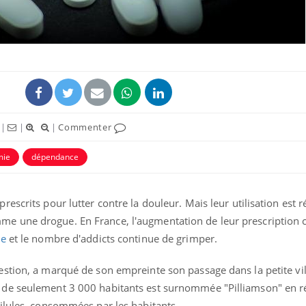
ence en fer : comprendre pour
tube
Youtube
venir
gue, irritabilité, brouillard mental ou
e alopécie… Les symptômes de la
nce en fer sont multiples ce qui la rend
|
|
|
Commenter
Insuline & Charge ment
Youtube
Yout
osait en parler??
mie
dépendance
En 2026, l'insuline dans l
reste entourée d'idées re
patients comme parfois ch
escrits pour lutter contre la douleur. Mais leur utilisation est 
 une drogue. En France, l'augmentation de leur prescription 
ue
et le nombre d'addicts continue de grimper.
stion, a marqué de son empreinte son passage dans la petite vil
de seulement 3 000 habitants est surnommée "Pilliamson" en r
ilules, consommées par les habitants.