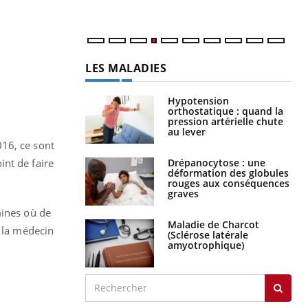
LES MALADIES
Hypotension
orthostatique : quand la
pression artérielle chute
au lever
016, ce sont
Drépanocytose : une
int de faire
déformation des globules
rouges aux conséquences
graves
mines où de
Maladie de Charcot
: la médecin
(Sclérose latérale
amyotrophique)