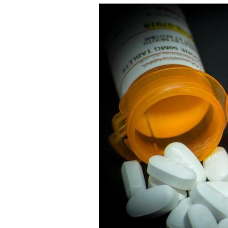
Hantavirus : un cas
détecté chez un touriste
en France
Mortalité infantile : un
rapport s’interroge sur
son taux élevé en France
Grossesse à risque : ce jus
naturel attire l'attention
des chercheurs