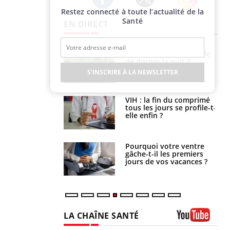
Restez connecté à toute l’actualité de la
Twitter
Facebook
Instagram
Santé
EN DIRECT
unya, dengue,
La sieste empêche-t-elle
e : que se passe-
de dormir la nuit ?
s le sud de la
S'INSCRIRE À LA NEWSLETTER
icaments GLP-1
VIH : la fin du comprimé
t-ils aussi les os
tous les jours se profile-t-
elle enfin ?
alovirus : ce qui
Pourquoi votre ventre
ans la prise en
gâche-t-il les premiers
des femmes
jours de vos vacances ?
es
LA CHAÎNE SANTÉ
Youtube