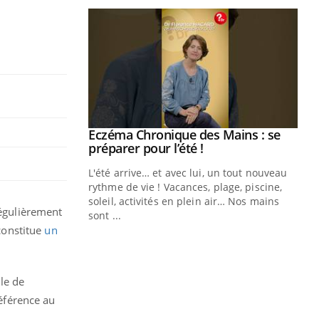
ale : et si on
Eczéma Chronique des Mains : se
Youtube
ube
Youtube
préparer pour l’été !
e diabète de type 2
L'été arrive… et avec lui, un tout nouveau
çues chez les
rythme de vie ! Vacances, plage, piscine,
ez les soignants.
soleil, activités en plein air… Nos mains
régulièrement
sont ...
Di
You
constitue
un
Le 
nom
le de
dia
défi
éférence au