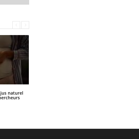
Comment oublier les écrans en
 jus naturel
vacances ?
chercheurs